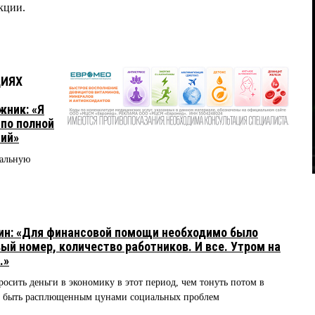
кции.
ЦИЯХ
ник: «Я
 по полной
тий»
иальную
н: «Для финансовой помощи необходимо было
вый номер, количество работников. И все. Утром на
.»
росить деньги в экономику в этот период, чем тонуть потом в
 не быть расплющенным цунами социальных проблем