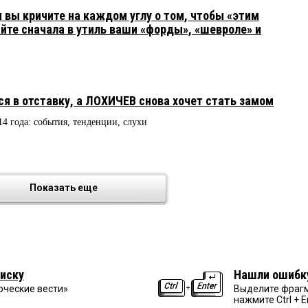
вы кричите на каждом углу о том, чтобы «этим
айте сначала в утиль ваши «форды», «шевроле» и
я в отставку, а ЛОХИЧЕВ снова хочет стать замом
14 года: события, тенденции, слухи
Показать еще
иску
Нашли ошибк
рческие вести»
Выделите фрагм
нажмите Ctrl + E