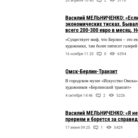
26 апреля 10:45
2
5776
Василий МЕЛЬНИЧЕНКО: «Если 
экономических тисках. Бывало
всего 200-300 евро в месяц. 
«Существует миф, что Берлин – это ев
художники, там более пятисот галерей 
16 ноября 11:20
0
6394
Омск-Берлин-Транзит
В городском музее «Искусство Омска»
художников «Берлинский транзит»
4 октября 14:46
2
5226
Василий МЕЛЬНИЧЕНКО: «Я не 
прериям и борется за справед
17 июня 09:25
1
5429