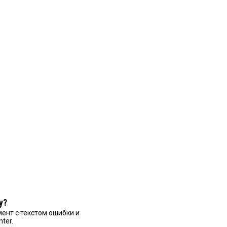
у?
ент с текстом ошибки и
nter.