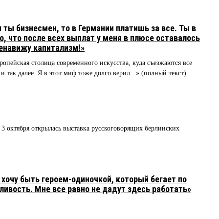
ты бизнесмен, то в Германии платишь за все. Ты в
, что после всех выплат у меня в плюсе оставалось
Ненавижу капитализм!»
ропейская столица современного искусства, куда съезжаются все
и так далее. Я в этот миф тоже долго верил...» (полный текст)
 3 октября открылась выставка русскоговорящих берлинских
хочу быть героем-одиночкой, который бегает по
ливость. Мне все равно не дадут здесь работать»