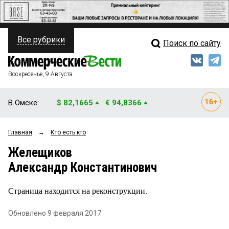
Все рубрики
Поиск по сайту
ПОЛИТИКА
Свежий выпуск
Медиа
ФИНАНСЫ
Воскресенье, 9 Августа
Кто есть кто
НЕДВИЖИМОСТЬ
В Омске:
$ 82,1665
€ 94,8366
Интервью
БИЗНЕС
Главная
→
Кто есть кто
Мнения
ОБЩЕСТВО
Желещиков
Рейтинги
ЗАКОН
Александр Константинович
Блоги
НОВОСТИ КОМПАНИЙ
Страница находится на реконструкции.
Архив
ПРОИСШЕСТВИЯ
Обновлено 9 февраля 2017
СТИЛЬ ЖИЗНИ