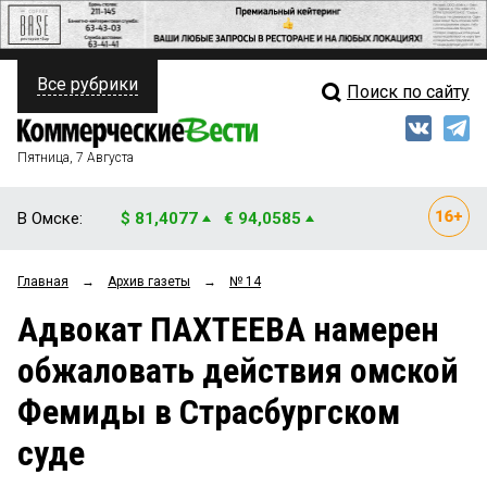
Все рубрики
Поиск по сайту
ПОЛИТИКА
Свежий выпуск
Медиа
ФИНАНСЫ
Пятница, 7 Августа
Кто есть кто
НЕДВИЖИМОСТЬ
В Омске:
$ 81,4077
€ 94,0585
Интервью
БИЗНЕС
Главная
→
Архив газеты
→
№ 14
Мнения
ОБЩЕСТВО
Адвокат ПАХТЕЕВА намерен
Рейтинги
ЗАКОН
обжаловать действия омской
Блоги
НОВОСТИ КОМПАНИЙ
Фемиды в Страсбургском
Архив
ПРОИСШЕСТВИЯ
суде