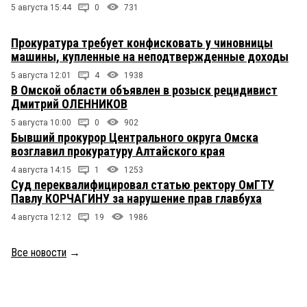
5 августа 15:44
0
731
Прокуратура требует конфисковать у чиновницы
машины, купленные на неподтвержденные доходы
5 августа 12:01
4
1938
В Омской области объявлен в розыск рецидивист
Дмитрий ОЛЕННИКОВ
5 августа 10:00
0
902
Бывший прокурор Центрального округа Омска
возглавил прокуратуру Алтайского края
4 августа 14:15
1
1253
Суд переквалифицировал статью ректору ОмГТУ
Павлу КОРЧАГИНУ за нарушение прав главбуха
4 августа 12:12
19
1986
Все новости
→