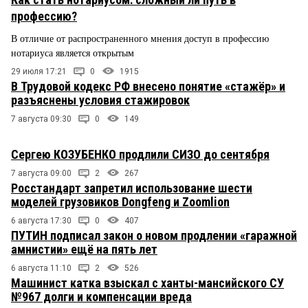
профессию?
В отличие от распространенного мнения доступ в профессию
нотариуса является открытым
29 июля 17:21
0
1915
В Трудовой кодекс РФ внесено понятие «стажёр» и
разъяснены условия стажировок
7 августа 09:30
0
149
Сергею КОЗУБЕНКО продлили СИЗО до сентября
7 августа 09:00
2
267
Росстандарт запретил использование шести
моделей грузовиков Dongfeng и Zoomlion
6 августа 17:30
0
407
ПУТИН подписал закон о новом продлении «гаражной
амнистии» ещё на пять лет
6 августа 11:10
2
526
Машинист катка взыскал с ханты-мансийского СУ
№967 долги и компенсации вреда