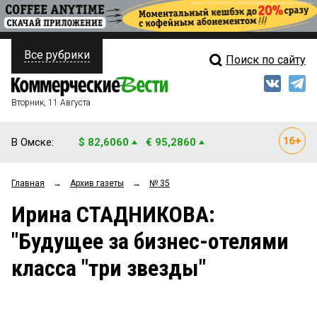
Все рубрики
Поиск по сайту
ПОЛИТИКА
Свежий выпуск
Медиа
ФИНАНСЫ
Вторник, 11 Августа
Кто есть кто
НЕДВИЖИМОСТЬ
В Омске:
$ 82,6060
€ 95,2860
Интервью
БИЗНЕС
Главная
→
Архив газеты
→
№ 35
Мнения
ОБЩЕСТВО
Ирина СТАДНИКОВА:
Рейтинги
ЗАКОН
"Будущее за бизнес-отелями
Блоги
НОВОСТИ КОМПАНИЙ
класса "три звезды"
Архив
ПРОИСШЕСТВИЯ