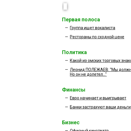
Первая полоса
—
Группа ищет вокалиста
—
Рестораны по сходной цене
Политика
—
Какой из омских торговых зна
—
Леонид ПОЛЕЖАЕВ: "Мы должн
Но он не долетел..."
Финансы
—
Евро начинает и выигрывает
—
Банки застрахуют ваши деньги
Бизнес
—
Офисный кинотеатр