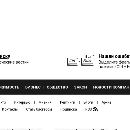
иску
Нашли ошибк
рческие вести»
Выделите фрагм
нажмите Ctrl + E
ЖИМОСТЬ
БИЗНЕС
ОБЩЕСТВО
ЗАКОН
НОВОСТИ КОМПАН
 кто
Интервью
Мнения
Рейтинги
Блоги
Архив
Контакты
Стать блогером
Подписка
RSS