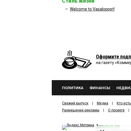
Стиль жизни
—
Welcome to Vasaloppet!
Оформите подп
на газету «Комме
ПОЛИТИКА
ФИНАНСЫ
НЕДВИ
Свежий выпуск
Медиа
Кто есть
Размещение рекламы
О проекте
kv
news.ru