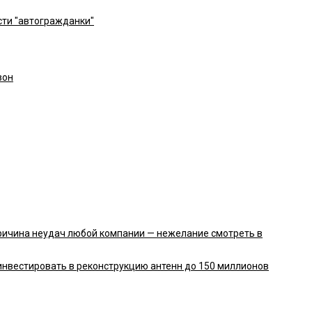
сти "автогражданки"
зон
ричина неудач любой компании — нежелание смотреть в
нвестировать в реконструкцию антенн до 150 миллионов