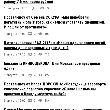
району 7,6 миллиона рублей
10 августа 08:50
0
79
Провал-шоу от Семена СОКУРА: «Мы приобрели
негативный опыт того, как нельзя управлять франшизой.
И пошли от противного»
9 августа 18:00
0
503
В столкновении «ВАЗ-2115» и «Нивы» один человек погиб,
ранены двое взрослых и трое детей
9 августа 17:15
0
417
Елизавета КРИВОЩЕКОВА: Для Москвы все праздники
едины
9 августа 16:30
2
422
Провал-шоу от Игоря ДОРОХИНА: «Сотрудница аэропорта
совершенно серьезно спросила: «С какой целью вы
привезли в Канаду мертвую рыбу?»
9 августа 15:00
0
584
Омск и Могилев укрепили сотрудничество подписанием