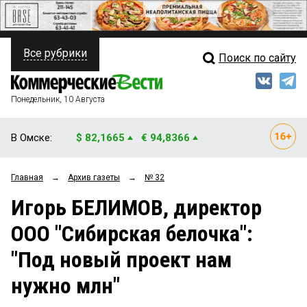
Все рубрики
Поиск по сайту
ПОЛИТИКА
Свежий выпуск
Медиа
ФИНАНСЫ
Понедельник, 10 Августа
Кто есть кто
НЕДВИЖИМОСТЬ
В Омске:
$ 82,1665
€ 94,8366
Интервью
БИЗНЕС
Главная
→
Архив газеты
→
№ 32
Мнения
ОБЩЕСТВО
Игорь БЕЛИМОВ, директор
Рейтинги
ЗАКОН
ООО "Сибирская белочка":
Блоги
НОВОСТИ КОМПАНИЙ
"Под новый проект нам
Архив
ПРОИСШЕСТВИЯ
нужно млн"