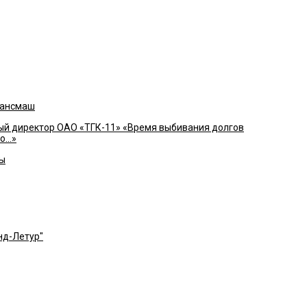
рансмаш
й директор ОАО «ТГК-11» «Время выбивания долгов
ло…»
ты
нд-Летур"