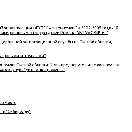
 управляющий ФГУП "Омсктрансмаш" в 2002-2005 годах "Я
ффилированным со структурами Романа АБРАМОВИЧА..."
едеральной регистрационной службы по Омской области,
 игровыми автоматами?
номики Омской области: "Есть предварительное согласие от
го каучука" уйти с процессинга"
ое место
 в "Сибириаду"