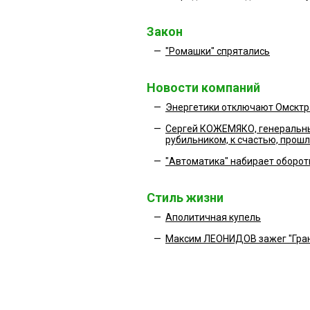
Закон
—
"Ромашки" спрятались
Новости компаний
—
Энергетики отключают Омскт
—
Сергей КОЖЕМЯКО, генеральны
рубильником, к счастью, прош
—
"Автоматика" набирает оборо
Стиль жизни
—
Аполитичная купель
—
Максим ЛЕОНИДОВ зажег "Гра