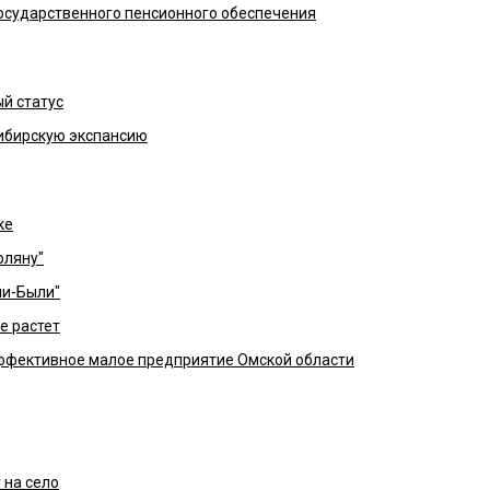
государственного пенсионного обеспечения
ый статус
ибирскую экспансию
ке
оляну"
ли-Были"
е растет
эффективное малое предприятие Омской области
 на село