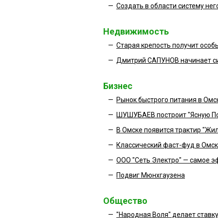
—
Создать в области систему не
Недвижимость
—
Старая крепость получит особ
—
Дмитрий САПУНОВ начинает с
Бизнес
—
Рынок быстрого питания в Омс
—
ШУШУБАЕВ построит "Ясную П
—
В Омске появится трактир "Жи
—
Классический фаст-фуд в Омск
—
ООО "Сеть Электро" — самое 
—
Подвиг Мюнхгаузена
Общество
—
"Народная Воля" делает ставку