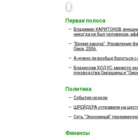
Первая полоса
—
Владимир ХАРИТОНОВ, внешний
никогда не был человеком, а
—
"Время закона". Управление Ф
Омск, 2006.
—
А нужно ли вообще бороться с
—
Владислав ХОДУС, министр эко
руководства Омскшины и "Омско
Политика
—
События недели
—
ШРЕЙДЕРА отправили на шест
—
Сеть "Экономный" переименуют
Финансы