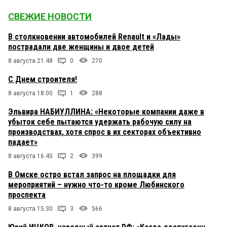
СВЕЖИЕ НОВОСТИ
В столкновении автомобилей Renault и «Лады»
пострадали две женщины и двое детей
8 августа 21:48
0
270
С Днем строителя!
8 августа 18:00
1
288
Эльвира НАБИУЛЛИНА: «Некоторые компании даже в
убыток себе пытаются удержать рабочую силу на
производствах, хотя спрос в их секторах объективно
падает»
8 августа 16:45
2
399
В Омске остро встал запрос на площадки для
мероприятий – нужно что-то кроме Любинского
проспекта
8 августа 15:30
3
566