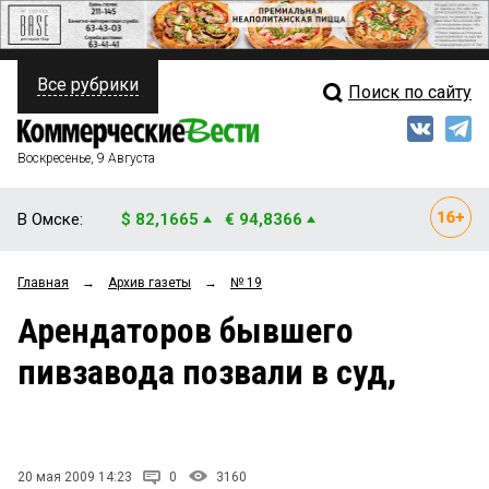
Все рубрики
Поиск по сайту
ПОЛИТИКА
Свежий выпуск
Медиа
ФИНАНСЫ
Воскресенье, 9 Августа
Кто есть кто
НЕДВИЖИМОСТЬ
В Омске:
$ 82,1665
€ 94,8366
Интервью
БИЗНЕС
Главная
→
Архив газеты
→
№ 19
Мнения
ОБЩЕСТВО
Арендаторов бывшего
Рейтинги
ЗАКОН
пивзавода позвали в суд,
Блоги
НОВОСТИ КОМПАНИЙ
Архив
ПРОИСШЕСТВИЯ
20 мая 2009 14:23
0
3160