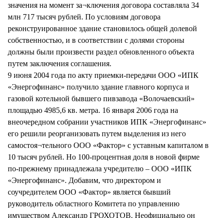
значения на момент за¬ключения договора составляла 34
млн 717 тысяч рублей. По условиям договора
реконструированное здание становилось общей долевой
собственностью, и в соответствии с долями стороны
должны были произвести раздел обновленного объекта
путем заключения соглашения.
9 июня 2004 года по акту приемки-передачи ООО «ИПК
«Энергофинанс» получило здание главного корпуса и
газовой котельной бывшего пивзавода «Волочаевский»
площадью 4985,6 кв. метра. 16 января 2006 года на
внеочередном собрании участников ИПК «Энергофинанс»
его решили реорганизовать путем выделения из него
самостоя¬тельного ООО «Фактор» с уставным капиталом в
10 тысяч рублей. Но 100-процентная доля в новой фирме
по-прежнему принадлежала учредителю – ООО «ИПК
«Энергофинанс». Добавим, что директором и
соучредителем ООО «Фактор» является бывший
руководитель областного Комитета по управлению
имуществом Александр ГРОХОТОВ. Неофициально он