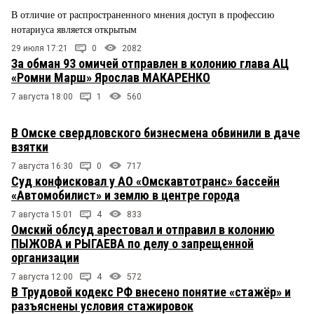
В отличие от распространенного мнения доступ в профессию
нотариуса является открытым
29 июля 17:21
0
2082
За обман 93 омичей отправлен в колонию глава АЦ
«Ромни Марш» Ярослав МАКАРЕНКО
7 августа 18:00
1
560
В Омске свердловского бизнесмена обвинили в даче
взятки
7 августа 16:30
0
717
Суд конфисковал у АО «Омскавтотранс» бассейн
«Автомобилист» и землю в центре города
7 августа 15:01
4
833
Омский облсуд арестовал и отправил в колонию
ПЫЖОВА и РЫГАЕВА по делу о запрещенной
организации
7 августа 12:00
4
572
В Трудовой кодекс РФ внесено понятие «стажёр» и
разъяснены условия стажировок