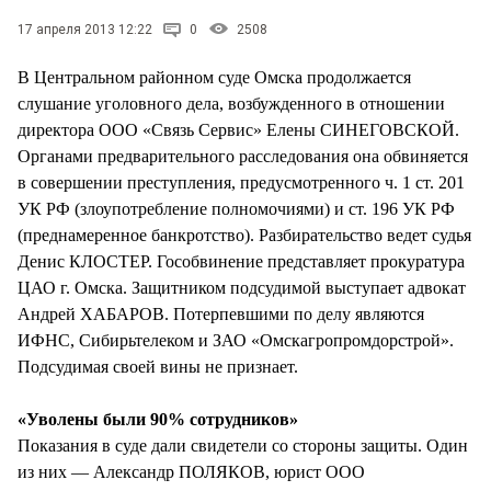
СТИЛЬ ЖИЗНИ
17 апреля 2013 12:22
0
2508
В Центральном районном суде Омска продолжается
слушание уголовного дела, возбужденного в отношении
директора ООО «Связь Сервис» Елены СИНЕГОВСКОЙ.
Органами предварительного расследования она обвиняется
в совершении преступления, предусмотренного ч. 1 ст. 201
УК РФ (злоупотребление полномочиями) и ст. 196 УК РФ
(преднамеренное банкротство). Разбирательство ведет судья
Денис КЛОСТЕР. Гособвинение представляет прокуратура
ЦАО г. Омска. Защитником подсудимой выступает адвокат
Андрей ХАБАРОВ. Потерпевшими по делу являются
ИФНС, Сибирьтелеком и ЗАО «Омскагропромдорстрой».
Подсудимая своей вины не признает.
«Уволены были 90% сотрудников»
Показания в суде дали свидетели со стороны защиты. Один
из них — Александр ПОЛЯКОВ, юрист ООО