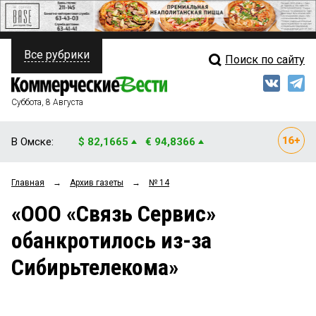
Все рубрики
Поиск по сайту
ПОЛИТИКА
Свежий выпуск
Медиа
ФИНАНСЫ
Суббота, 8 Августа
Кто есть кто
НЕДВИЖИМОСТЬ
В Омске:
$ 82,1665
€ 94,8366
Интервью
БИЗНЕС
Главная
→
Архив газеты
→
№ 14
Мнения
ОБЩЕСТВО
«ООО «Связь Сервис»
Рейтинги
ЗАКОН
обанкротилось из-за
Блоги
НОВОСТИ КОМПАНИЙ
Сибирьтелекома»
Архив
ПРОИСШЕСТВИЯ