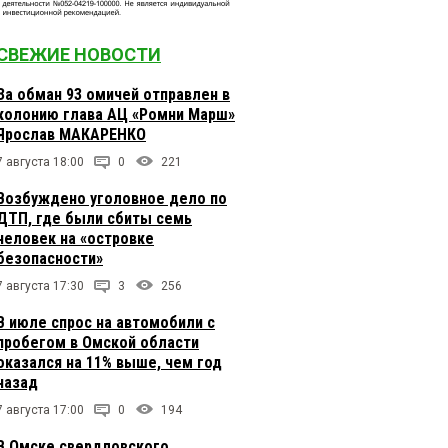
СВЕЖИЕ НОВОСТИ
За обман 93 омичей отправлен в
колонию глава АЦ «Ромни Марш»
Ярослав МАКАРЕНКО
7 августа 18:00
0
221
Возбуждено уголовное дело по
ДТП, где были сбиты семь
человек на «островке
безопасности»
7 августа 17:30
3
256
В июле спрос на автомобили с
пробегом в Омской области
оказался на 11% выше, чем год
назад
7 августа 17:00
0
194
В Омске свердловского