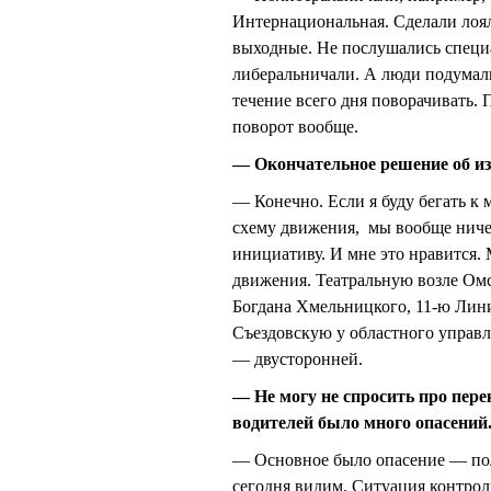
Интернациональная. Сделали лоял
выходные. Не послушались специ
либеральничали. А люди подумали:
течение всего дня поворачивать.
поворот вообще.
— Окончательное решение об и
— Конечно. Если я буду бегать к 
схему движения, мы вообще ничег
инициативу. И мне это нравится. 
движения. Театральную возле Ом
Богдана Хмельницкого, 11-ю Лин
Съездовскую у областного управл
— двусторонней.
— Не могу не спросить про пере
водителей было много опасений.
— Основное было опасение — пол
сегодня видим. Ситуация контрол