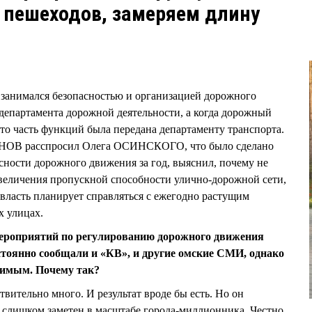
 пешеходов, замеряем длину
 занимался безопасностью и организацией дорожного
 департамента дорожной деятельности, а когда дорожный
то часть функций была передана департаменту транспорта.
РНОВ расспросил Олега ОСИНСКОГО, что было сделано
асности дорожного движения за год, выяснил, почему не
увеличения пропускной способности улично-дорожной сети,
 власть планирует справляться с ежегодно растущим
х улицах.
мероприятий по регулированию дорожного движения
стоянно сообщали и «КВ», и другие омские СМИ, однако
зримым. Почему так?
ительно много. И результат вроде бы есть. Но он
не слишком заметен в масштабе города-миллионника. Честно