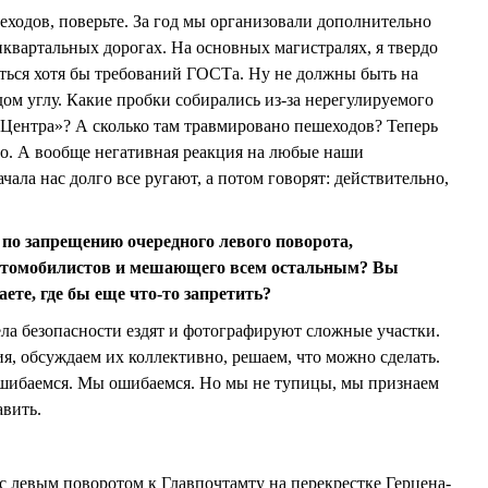
ходов, поверьте. За год мы организовали дополнительно
иквартальных дорогах. На основных магистралях, я твердо
ться хотя бы требований ГОСТа. Ну не должны быть на
ом углу. Какие пробки собирались из-за нерегулируемого
Центра»? А сколько там травмировано пешеходов? Теперь
то. А вообще негативная реакция на любые наши
ла нас долго все ругают, а потом говорят: действительно,
о запрещению очередного левого поворота,
втомобилистов и мешающего всем остальным? Вы
ете, где бы еще что-то запретить?
ела безопасности ездят и фотографируют сложные участки.
, обсуждаем их коллективно, решаем, что можно сделать.
ошибаемся. Мы ошибаемся. Но мы не тупицы, мы признаем
авить.
 левым поворотом к Главпочтамту на перекрестке Герцена-