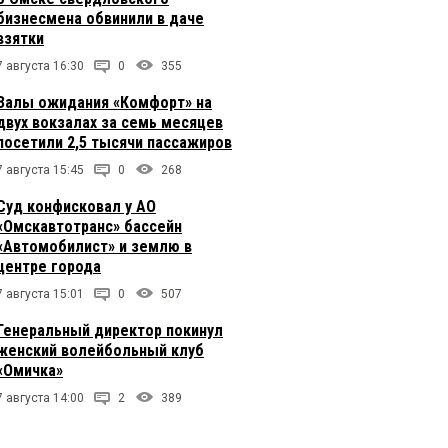
бизнесмена обвинили в даче
взятки
7 августа 16:30
0
355
Залы ожидания «Комфорт» на
двух вокзалах за семь месяцев
посетили 2,5 тысячи пассажиров
7 августа 15:45
0
268
Суд конфисковал у АО
«Омскавтотранс» бассейн
«Автомобилист» и землю в
центре города
7 августа 15:01
0
507
Генеральный директор покинул
женский волейбольный клуб
«Омичка»
7 августа 14:00
2
389