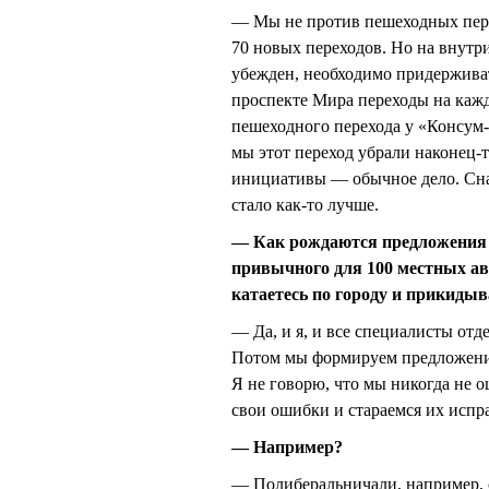
— Мы не против пешеходных пере
70 новых переходов. Но на внутр
убежден, необходимо придержива
проспекте Мира переходы на кажд
пешеходного перехода у «Консум-
мы этот переход убрали наконец-
инициативы — обычное дело. Снача
стало как-то лучше.
— Как рождаются предложения п
привычного для 100 местных а
катаетесь по городу и прикидыва
— Да, и я, и все специалисты отд
Потом мы формируем предложения
Я не говорю, что мы никогда не 
свои ошибки и стараемся их испр
— Например?
— Полиберальничали, например, с