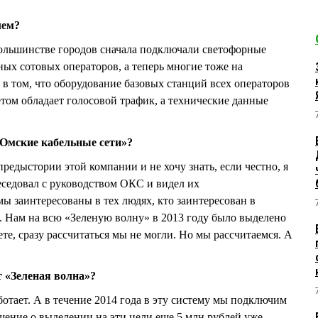
лем?
льшинстве городов сначала подключали светофорные
ных сотовых операторов, а теперь многие тоже на
 в том, что оборудование базовых станций всех операторов
етом обладает голосовой трафик, а технические данные
Омские кабельные сети»?
редыстории этой компании и не хочу знать, если честно, я
беседовал с руководством ОКС и видел их
мы заинтересованы в тех людях, кто заинтересован в
 Нам на всю «Зеленую волну» в 2013 году было выделено
те, сразу рассчитаться мы не могли. Но мы рассчитаемся. А
т «Зеленая волна»?
отает. А в течение 2014 года в эту систему мы подключим
шение о выделении на эти цели еще 5 млн рублей уже