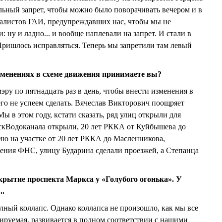
ьный запрет, чтобы можно было поворачивать вечером и в
алистов ГАИ, предупреждавших нас, чтобы мы не
 ну и ладно... и вообще наплевали на запрет. И стали в
 Пришлось исправляться. Теперь мы запретили там левый
зменениях в схеме движения принимаете вы?
мэру по пятнадцать раз в день, чтобы внести изменения в
о не успеем сделать. Вячеслав Викторович поощряет
Мы в этом году, кстати сказать, ряд улиц открыли для
скВодоканала открыли, 20 лет РККА от Куйбышева до
ию на участке от 20 лет РККА до Масленникова,
ения ФНС, улицу Бударина сделали проезжей, а Степанца
крытие проспекта Маркса у «Голубого огонька». У
..
ный коллапс. Однако коллапса не произошло, как мы все
ируемая, развивается в полном соответствии с нашими