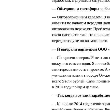
заработала, а улучшила ситуацию.
— Объединили светофоры кабе
— Оптоволоконным кабелем. В бо
объекты по каналам передачи дан
оптоволокно переходят. Проблема
связи настроено так, что приорит
передаются уже по возможности.
— И выбрали партнером ООО «
— Совершенно верно. Я не знаю п
вижу, что есть сегодня. Я лично 
заинтересованность в проекте. А 
улучшении жизни в городе Омске.
всего 5 млн рублей. Сами понимае
в 2014 году пойдем дальше.
— Так когда все-таки заработае
— К апрелю 2014 года точно зараб
еще 30 светофорных объектов. Ре