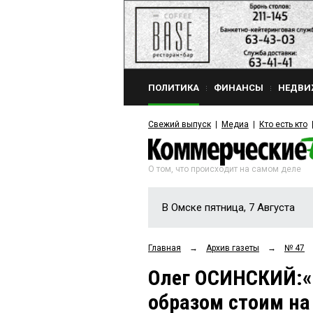
ПОЛИТИКА
ФИНАНСЫ
НЕДВИ
Свежий выпуск
Медиа
Кто есть кто
О том, что происходит на самом деле
В Омске пятница, 7 Августа
Главная
→
Архив газеты
→
№ 47
Олег ОСИНСКИЙ:
образом стоим на