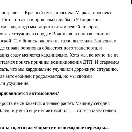
истрали — Красный путь, проспект Маркса, проспект
У Пятого театра в прошлом году было 59 дорожно-
ом году, когда мы запретили там левый поворот,
хожая ситуация в городке Водников, в направлении из
нской. Там бились так, что на газон вылетали. Запрещаем
где справа остановка общественного транспорта, и
ация сразу меняется кардинально. Хотя мы, конечно, не на
ытаемся понять причины возникновения ДТП. И стараемся
азать, что мы кардинально улучшили дорожную ситуацию,
исла автомобилей продолжается, но мы своими
или ухудшение.
прибавляется автомобилей?
роста не снижается, а только растет. Машину сегодня
блей, и у кого еще нет автомобиля — тот его обязательно
 за то, что вы убираете и пешеходные переходы...