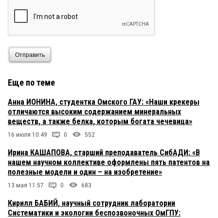
Отправить
Еще по теме
Анна ИОНИНА, студентка Омского ГАУ: «Наши крекеры
отличаются высоким содержанием минеральных
веществ, а также белка, которым богата чечевица»
16 июля 10:49
0
552
Ирина КАШАПОВА, старший преподаватель СибАДИ: «В
нашем научном коллективе оформлены пять патентов на
полезные модели и один – на изобретение»
13 мая 11:57
0
683
Кирилл БАБИЙ, научный сотрудник лаборатории
Систематики и экологии беспозвоночных ОмГПУ: