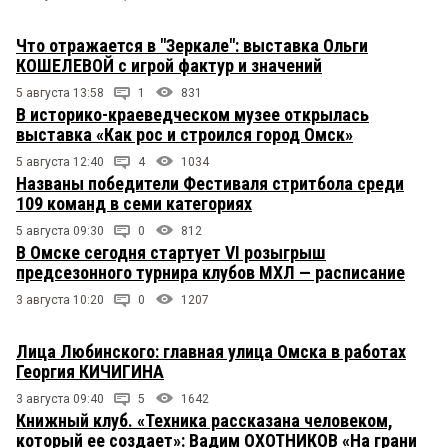
Что отражается в "Зеркале": выставка Ольги
КОШЕЛЕВОЙ с игрой фактур и значений
5 августа 13:58
1
831
В историко-краеведческом музее открылась
выставка «Как рос и строился город Омск»
5 августа 12:40
4
1034
Названы победители Фестиваля стритбола среди
109 команд в семи категориях
5 августа 09:30
0
812
В Омске сегодня стартует VI розыгрыш
предсезонного турнира клубов МХЛ — расписание
3 августа 10:20
0
1207
Лица Любинского: главная улица Омска в работах
Георгия КИЧИГИНА
3 августа 09:40
5
1642
Книжный клуб. «Техника рассказана человеком,
который ее создает»: Вадим ОХОТНИКОВ «На грани