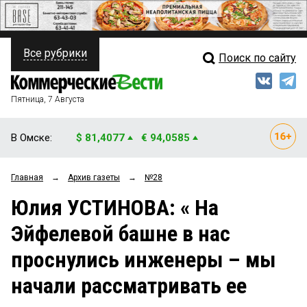
Все рубрики
Поиск по сайту
ПОЛИТИКА
Свежий выпуск
Медиа
ФИНАНСЫ
Пятница, 7 Августа
Кто есть кто
НЕДВИЖИМОСТЬ
В Омске:
$ 81,4077
€ 94,0585
Интервью
БИЗНЕС
Главная
→
Архив газеты
→
№28
Мнения
ОБЩЕСТВО
Юлия УСТИНОВА: « На
Рейтинги
ЗАКОН
Эйфелевой башне в нас
Блоги
НОВОСТИ КОМПАНИЙ
проснулись инженеры – мы
Архив
ПРОИСШЕСТВИЯ
начали рассматривать ее
СТИЛЬ ЖИЗНИ