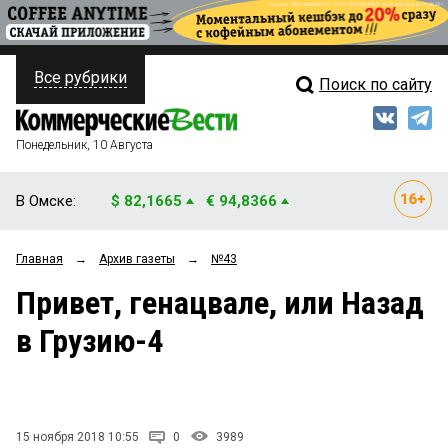
Все рубрики
Поиск по сайту
ПОЛИТИКА
Свежий выпуск
Медиа
ФИНАНСЫ
Понедельник, 10 Августа
Кто есть кто
НЕДВИЖИМОСТЬ
В Омске:
$ 82,1665
€ 94,8366
Интервью
БИЗНЕС
Главная
→
Архив газеты
→
№43
Мнения
ОБЩЕСТВО
Привет, генацвале, или Назад
Рейтинги
ЗАКОН
в Грузию-4
Блоги
НОВОСТИ КОМПАНИЙ
Архив
ПРОИСШЕСТВИЯ
15 ноября 2018 10:55
0
3989
СТИЛЬ ЖИЗНИ