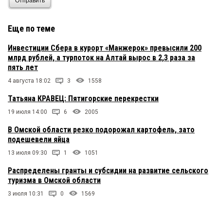
Отправить
Еще по теме
Инвестиции Сбера в курорт «Манжерок» превысили 200
млрд рублей, а турпоток на Алтай вырос в 2,3 раза за
пять лет
4 августа 18:02
3
1558
Татьяна КРАВЕЦ: Пятигорские перекрестки
19 июля 14:00
6
2005
В Омской области резко подорожал картофель, зато
подешевели яйца
13 июля 09:30
1
1051
Распределены гранты и субсидии на развитие сельского
туризма в Омской области
3 июля 10:31
0
1569