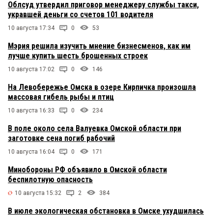
Облсуд утвердил приговор менеджеру службы такси,
укравшей деньги со счетов 101 водителя
10 августа 17:34
0
53
Мэрия решила изучить мнение бизнесменов, как им
лучше купить шесть брошенных строек
10 августа 17:02
0
146
На Левобережье Омска в озере Кирпичка произошла
массовая гибель рыбы и птиц
10 августа 16:33
0
234
В поле около села Валуевка Омской области при
заготовке сена погиб рабочий
10 августа 16:04
0
171
Минобороны РФ объявило в Омской области
беспилотную опасность
10 августа 15:32
2
384
В июле экологическая обстановка в Омске ухудшилась