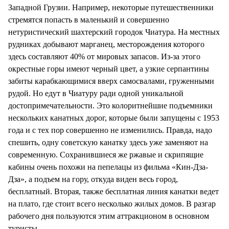
Западной Грузии. Например, некоторые путешественники
стремятся попасть в маленький и совершенно
нетуристический шахтерский городок Чиатура. На местных
рудниках добывают марганец, месторождения которого
здесь составляют 40% от мировых запасов. Из-за этого
окрестные горы имеют черный цвет, а узкие серпантины
забиты карабкающимися вверх самосвалами, груженными
рудой. Но едут в Чиатуру ради одной уникальной
достопримечательности. Это колоритнейшие подъемники
нескольких канатных дорог, которые были запущены с 1953
года и с тех пор совершенно не изменились. Правда, надо
спешить, одну советскую канатку здесь уже заменяют на
современную. Сохранившиеся же ржавые и скрипящие
кабины очень похожи на пепелацы из фильма «Кин-Дза-
Дза», а подъем на гору, откуда виден весь город,
бесплатный. Вторая, также бесплатная линия канатки ведет
на плато, где стоит всего несколько жилых домов. В разгар
рабочего дня пользуются этим аттракционом в основном
туристы.