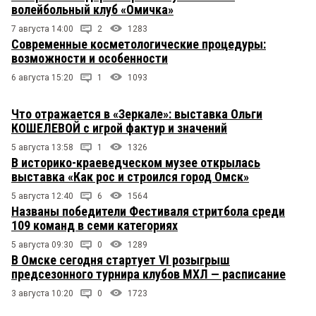
волейбольный клуб «Омичка»
7 августа 14:00
2
1283
Современные косметологические процедуры:
возможности и особенности
6 августа 15:20
1
1093
Что отражается в «Зеркале»: выставка Ольги
КОШЕЛЕВОЙ с игрой фактур и значений
5 августа 13:58
1
1326
В историко-краеведческом музее открылась
выставка «Как рос и строился город Омск»
5 августа 12:40
6
1564
Названы победители Фестиваля стритбола среди
109 команд в семи категориях
5 августа 09:30
0
1289
В Омске сегодня стартует VI розыгрыш
предсезонного турнира клубов МХЛ — расписание
3 августа 10:20
0
1723