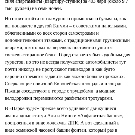
снял апартаменты (квартиру-студию) за 403 лари (около 9,7
тыс. рублей) на семь ночей.
Но стоит отойти от гламурного приморского бульвара, как
вы попадаете в другой Батуми – с советскими панельками,
облепленными со всех сторон самостроями и
дополнительными этажами, с традиционными грузинскими
дворами, в которых на веревках постоянно сушится
свежевыстиранное белье. Город старается быть удобным для
туристов, но это не всегда получается: автомобилисты тут
почти никогда не пропускают пешеходов и как будто
нарочно стремятся задавить как можно больше прохожих.
Сверкающие новизной Европейская площадь и площадь
Пьяцца соседствуют в городе с трущобами, а модные
велодорожки перемежаются разбитыми тротуарами.
В «Парке чудес» прежде всего удивляют движущиеся
авангардные статуи Али и Нино и «Алфавитная башня»,
построенная в виде молекулы ДНК. А вот сделанный в
виде османской часовой башни фонтан, который раз в