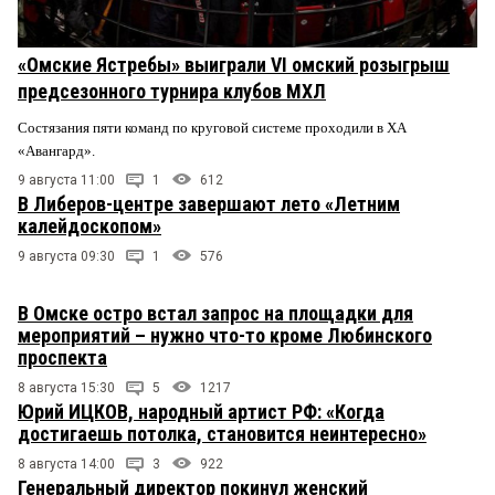
«Омские Ястребы» выиграли VI омский розыгрыш
предсезонного турнира клубов МХЛ
Состязания пяти команд по круговой системе проходили в ХА
«Авангард».
9 августа 11:00
1
612
В Либеров-центре завершают лето «Летним
калейдоскопом»
9 августа 09:30
1
576
В Омске остро встал запрос на площадки для
мероприятий – нужно что-то кроме Любинского
проспекта
8 августа 15:30
5
1217
Юрий ИЦКОВ, народный артист РФ: «Когда
достигаешь потолка, становится неинтересно»
8 августа 14:00
3
922
Генеральный директор покинул женский