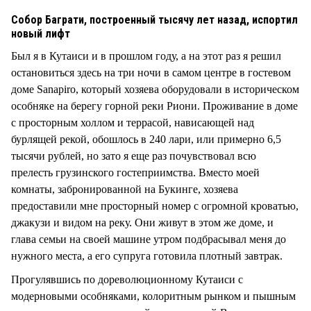
Собор Баграти, построенный тысячу лет назад, испортил
новый лифт
Был я в Кутаиси и в прошлом году, а на этот раз я решил
остановиться здесь на три ночи в самом центре в гостевом
доме Sanapiro, который хозяева оборудовали в историческом
особняке на берегу горной реки Риони. Проживание в доме
с просторным холлом и террасой, нависающей над
бурлящей рекой, обошлось в 240 лари, или примерно 6,5
тысячи рублей, но зато я еще раз почувствовал всю
прелесть грузинского гостеприимства. Вместо моей
комнаты, забронированной на Букинге, хозяева
предоставили мне просторный номер с огромной кроватью,
джакузи и видом на реку. Они живут в этом же доме, и
глава семьи на своей машине утром подбрасывал меня до
нужного места, а его супруга готовила плотный завтрак.
Прогулявшись по дореволюционному Кутаиси с
модерновыми особняками, колоритным рынком и пышным