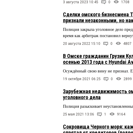
3 августа 2023 10:45
0
1708
Сделки омского бизнесмена
признали незаконными, но нак
Полиция закрыла уголовное дело предп
время как арбитраж постановил вернут
20 августа 2022 15:10
0
4807
В Омске гражданин Грузии Кул
осенью 2013 года с Hyundai A
Осуждённый свою вину не признал.
19 октября 2021 06:25
0
2899
Зарубежная недвижимость ом
уголовного дела
Полиция разыскивает неустановленны
25 мая 2021 13:06
1
9164
Сокровища Черного моря: ка
спрятал от кредиторов (подр