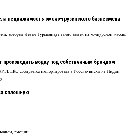
ела недвижимость омско-грузинского бизнесмена
ми, которые Леван Турманидзе тайно вывел из конкурсной массы,
т производить водку под собственным брендом
КУРЕНКО собирается импортировать в Россию виски из Индии
0
за сплошную
нюансы, эмоции.