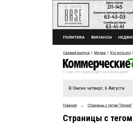
ПОЛИТИКА
ФИНАНСЫ
НЕДВИ
Свежий выпуск
Медиа
Кто есть кто
О том, что происходит на самом деле
В Омске четверг, 6 Августа
Главная
→
Страницы c тегом "Грузия"
Страницы c тегом 