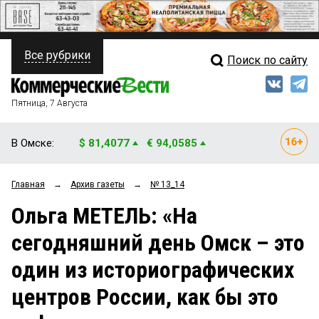
Все рубрики
Поиск по сайту
ПОЛИТИКА
Свежий выпуск
Медиа
ФИНАНСЫ
Пятница, 7 Августа
Кто есть кто
НЕДВИЖИМОСТЬ
В Омске:
$ 81,4077
€ 94,0585
Интервью
БИЗНЕС
Главная
→
Архив газеты
→
№ 13_14
Мнения
ОБЩЕСТВО
Ольга МЕТЕЛЬ: «На
Рейтинги
ЗАКОН
сегодняшний день Омск – это
Блоги
НОВОСТИ КОМПАНИЙ
один из историографических
Архив
ПРОИСШЕСТВИЯ
центров России, как бы это
СТИЛЬ ЖИЗНИ