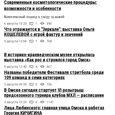
Современные косметологические процедуры:
возможности и особенности
Комплексный подход к уходу за кожей
6 августа 15:20
1
390
Что отражается в "Зеркале": выставка Ольги
КОШЕЛЕВОЙ с игрой фактур и значений
5 августа 13:58
1
768
В историко-краеведческом музее открылась
выставка «Как рос и строился город Омск»
5 августа 12:40
4
967
Названы победители Фестиваля стритбола среди
109 команд в семи категориях
5 августа 09:30
0
756
В Омске сегодня стартует VI розыгрыш
предсезонного турнира клубов МХЛ — расписание
3 августа 10:20
0
1147
Лица Любинского: главная улица Омска в работах
Георгия КИЧИГИНА