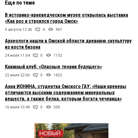
Еще по теме
В историко-краеведческом музее открылась выставка
«Как рос и строился город Омск»
5 августа 12:40
4
967
Археологи нашли в Омской области древнюю скульптуру
из кости бизона
24 июля 11:04
0
1132
Книжный клуб: «Опасные теории будущего»
22 июля 22:06
0
1652
Анна ИОНИНА, студентка Омского ГАУ: «Наши крекеры
отличаются высоким содержанием минеральных
веществ, а также белка, которым богата чечевица»
16 июля 10:49
0
550