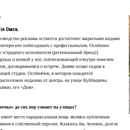
8
 in Омск.
оизводство рекламы остаются достаточно закрытыми видами
ем интереснее побеседовать с профессионалом. Особенно
го эстрадного исполнителя (региональный бренд!)
в руках и кепкой у ног, поблескивающей изнутри никелем
ов, договариваемся о встрече. Днями позже сидим в
щей студии. Особнячок, в котором находится
асположен недалеко от центра, на улице Куйбышева.
ковью, его «Дом».
очка» до сих пор узнают на улицах?
е имеет место парадоксальная вещь: являясь публичным
ания к собственной персоне. Казалось бы, человек, долгое