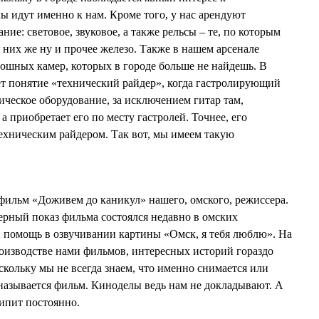
ы идут именно к нам. Кроме того, у нас арендуют
ние: световое, звуковое, а также рельсы – те, по которым
 них же ну и прочее железо. Также в нашем арсенале
ношных камер, которых в городе больше не найдешь. В
т понятие «технический райдер», когда гастролирующий
ическое оборудование, за исключением гитар там,
а приобретает его по месту гастролей. Точнее, его
техническим райдером. Так вот, мы имеем такую
фильм «Доживем до каникул» нашего, омского, режиссера.
ный показ фильма состоялся недавно в омских
 помощь в озвучивании картины «Омск, я тебя люблю». На
производстве нами фильмов, интересных историй гораздо
оскольку мы не всегда знаем, что именно снимается или
 называется фильм. Киноделы ведь нам не докладывают. А
кипит постоянно.