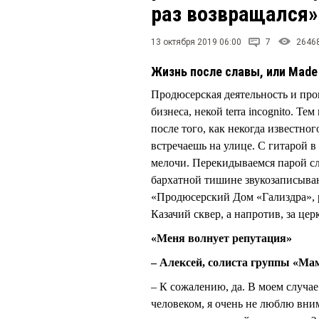
раз возвращался»
13 октября 2019 06:00
7
2646
Жизнь после славы, или Made
Продюсерская деятельность и пр
бизнеса, некой terra incognito. Т
после того, как некогда известно
встречаешь на улице. С гитарой 
мелочи. Перекидываемся парой сл
бархатной тишине звукозаписываю
«Продюсерский Дом «Гализдра», р
Казачий сквер, а напротив, за цер
«Меня волнует репутация»
– Алексей, солиста группы «Мам
– К сожалению, да. В моем случа
человеком, я очень не люблю вним