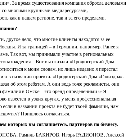
ации». За время существования компания обросла деловыми
ты со многими крупными медиаресурсами,
ть как в нашем регионе, так и за его пределами.
мпания?
, другое дело, что многие клиенты находятся за ее
осквы. И за границей – в Германии, например. Ранее я
аме. Так вот, мы принимали участие в региональных
стонахождения... Вот вы сказали «Продюсерский Дом
относиться к моим словам, но лишь недавно я перестал
лию в названии проекта. «Продюсерский Дом «Гализдра».
азал об этом ребятам. А они ведь тоже рекламисты, они
оя фамилия в Омске – это бренд определенный?» Я
око известен в узких кругах, у меня профессиональная
 если в названии проекта не будет твоей фамилии, нам
аскрутку? Пришлось согласиться.
ием которых вы соглашаетесь, партнеров по бизнесу.
ОПОВА, Рамиль БАКИРОВ, Игорь РАДИОНОВ, Алексей