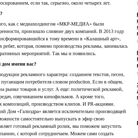
юсированием, если так, серьезно, около четырех лет.
?
 того, как с медиахолдингом «МКР-МЕДИА» были
енности, произошло слияние двух компаний. В 2013 году
нсформировавшийся к тому времени в «Калашный арт»,
х ребят, которая, помимо производства рекламы, занималась
ративных мероприятий. Так мы и появились.
 дом имени вас?
одукции рекламного характера: созданием текстов, песен,
я пугающим потребителя словом production. Если в общем,
а рынке товаров и услуг. А еще: политической рекламой,
едач, озвучиванием кинофильмов. А кроме того,
х композиций, производством клипов. И PR-акциями.
кий Дом «Гализдра» является исключительно производящей
можности самостоятельно выпускать в эфир свою
авляет готовый рекламный ролик, мы поможем запустить
мпанию, с которой сотрудничаем. Можем сами создать