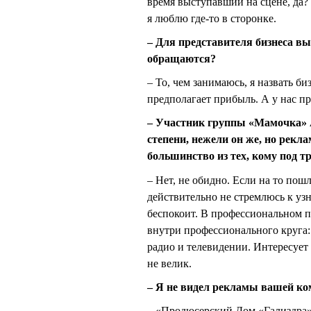
время выступавший на сцене, да? 
я люблю где-то в сторонке.
– Для представителя бизнеса вы
обращаются?
– То, чем занимаюсь, я назвать б
предполагает прибыль. А у нас пр
– Участник группы «Мамочка» 
степени, нежели он же, но рекл
большинство из тех, кому под тр
– Нет, не обидно. Если на то пошл
действительно не стремлюсь к уз
беспокоит. В профессиональном пл
внутри профессионального круга:
радио и телевидении. Интересует 
не велик.
– Я не видел рекламы вашей ко
– «Продюсерский Дом «Гализдра»