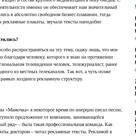
еятельности именно он обеспечивает нам значительный
лись в абсолютно свободном бизнес-плавании, тогда
бы рекламные плакаты, звучали тексты наподобие
есеклись?
особо распространяться на эту тему, скажу лишь, что мое
о благодаря человеку, которого я знаю на протяжении
егиональном телевидении человек, тележурналист, ранее
дного из местных телеканалов. Так вот, а чуть позже
 рамках холдинга рекламную структуру.
ппы «Мамочка» я некоторое время по инерции писал песни,
тупило предложение от компании, занимающейся
й ряд» – была такая профессиональная команда. Как
аботы диктором – читал рекламные тексты. Рекламой я