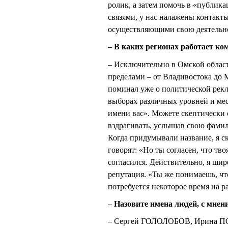
ролик, а затем помочь в «публик
связями, у нас налажены контак
осуществляющими свою деятельнос
– В каких регионах работает ко
– Исключительно в Омской области
пределами – от Владивостока до М
поминал уже о политической рекл
выборах различных уровней и ме
имени вас». Можете скептически 
вздрагивать, услышав свою фами
Когда придумывали название, я ск
говорят: «Но ты согласен, что тв
согласился. Действительно, я шир
репутация. «Ты же понимаешь, что
потребуется некоторое время на р
– Назовите имена людей, с мнен
– Сергей ГОЛОЛОБОВ, Ирина П