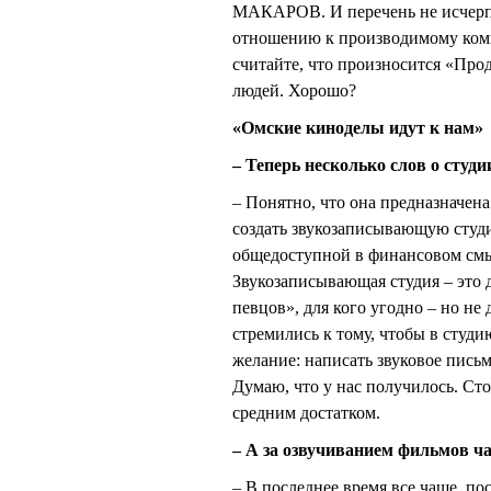
МАКАРОВ. И перечень не исчерпы
отношению к производимому компа
считайте, что произносится «Про
людей. Хорошо?
«Омские киноделы идут к нам»
– Теперь несколько слов о студи
– Понятно, что она предназначен
создать звукозаписывающую студи
общедоступной в финансовом смыс
Звукозаписывающая студия – это 
певцов», для кого угодно – но не
стремились к тому, чтобы в студи
желание: написать звуковое письм
Думаю, что у нас получилось. Ст
средним достатком.
– А за озвучиванием фильмов ч
– В последнее время все чаще, по