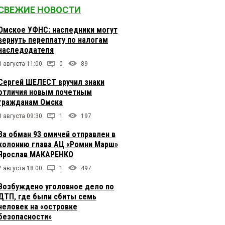
СВЕЖИЕ НОВОСТИ
Омское УФНС: наследники могут
вернуть переплату по налогам
наследодателя
8 августа 11:00
0
89
Сергей ШЕЛЕСТ вручил знаки
отличия новым почетным
гражданам Омска
8 августа 09:30
1
197
За обман 93 омичей отправлен в
колонию глава АЦ «Ромни Марш»
Ярослав МАКАРЕНКО
7 августа 18:00
1
497
Возбуждено уголовное дело по
ДТП, где были сбиты семь
человек на «островке
безопасности»