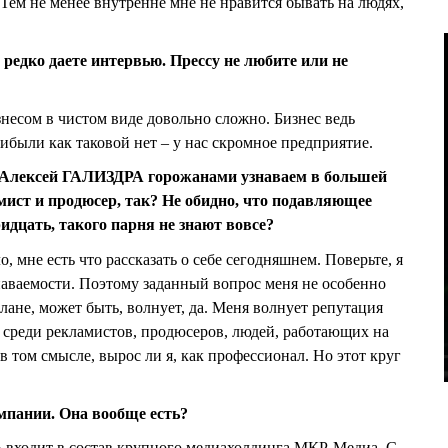
Тем не менее внутренне мне не нравится бывать на людях,
 редко даете интервью. Прессу не любите или не
изнесом в чистом виде довольно сложно. Бизнес ведь
ибыли как таковой нет – у нас скромное предприятие.
Алексей ГАЛИЗДРА горожанами узнаваем в большей
амист и продюсер, так? Не обидно, что подавляющее
идцать, такого парня не знают вовсе?
о, мне есть что рассказать о себе сегодняшнем. Поверьте, я
наваемости. Поэтому заданный вопрос меня не особенно
ане, может быть, волнует, да. Меня волнует репутация
 среди рекламистов, продюсеров, людей, работающих на
в том смысле, вырос ли я, как профессионал. Но этот круг
мпании. Она вообще есть?
 входит в состав крупного медиахолдинга МКР-Медиа. С