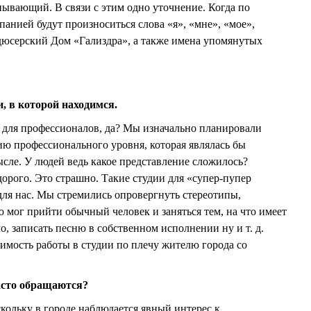
вающий. В связи с этим одно уточнение. Когда по
нией будут произноситься слова «я», «мне», «мое»,
дюсерский Дом «Гализдра», а также имена упомянутых
и, в которой находимся.
а для профессионалов, да? Мы изначально планировали
ю профессионального уровня, которая являлась бы
ле. У людей ведь какое представление сложилось?
дорого. Это страшно. Такие студии для «супер-пупер
 для нас. Мы стремились опровергнуть стереотипы,
ю мог прийти обычный человек и заняться тем, на что имеет
о, записать песню в собственном исполнении ну и т. д.
оимость работы в студии по плечу жителю города со
асто обращаются?
скольку в городе наблюдается явный интерес к