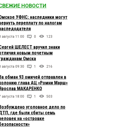
СВЕЖИЕ НОВОСТИ
Омское УФНС: наследники могут
вернуть переплату по налогам
наследодателя
8 августа 11:00
0
123
Сергей ШЕЛЕСТ вручил знаки
отличия новым почетным
гражданам Омска
8 августа 09:30
1
216
За обман 93 омичей отправлен в
колонию глава АЦ «Ромни Марш»
Ярослав МАКАРЕНКО
7 августа 18:00
1
503
Возбуждено уголовное дело по
ДТП, где были сбиты семь
человек на «островке
безопасности»