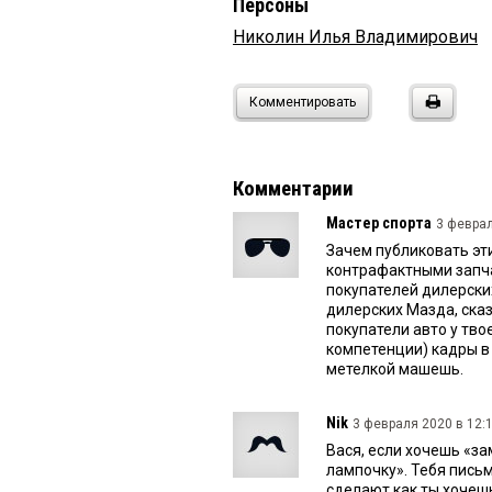
Персоны
Николин Илья Владимирович
Комментировать
Комментарии
Мастер спорта
3 феврал
Зачем публиковать эт
контрафактными запча
покупателей дилерски
дилерских Мазда, сказ
покупатели авто у тво
компетенции) кадры в 
метелкой машешь.
Nik
3 февраля 2020 в 12:1
Вася, если хочешь «з
лампочку». Тебя пись
сделают как ты хочеш