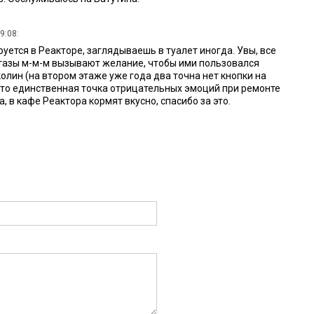
9:08:
ется в Реакторе, заглядываешь в туалет иногда. Увы, все
итазы м-м-м вызывают желание, чтобы ими пользовался
олин (на втором этаже уже года два точна нет кнопки на
 это единственная точка отрицательных эмоций при ремонте
, в кафе Реактора кормят вкусно, спасибо за это.
:20:
уверен, что ты не прав. условно: для того, чтобы заменить
овести диагностику стеклоомывающей жидкости, и если ты не
мену лампочку, на тебя высокомерный чувак с бородой
, ухмыльнётся и отправит оплатить диагностику левого
за двести метров по снежной каше. Основано на обращениях в