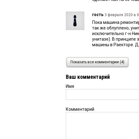
гость
3 февраля 2020 в 0
Пока машина ремонтиру
так же облуплено, ун
исключительно г-н Ник
унитазе). В принципе
машины в Раекторе. Да
вася
2 февраля 2020 в 10
Показать все комментарии (4)
придя в реактор, будь 
лампочку заставят пр
Ваш комментарий
согласен только на за
посмотрит как на лоха
Имя
колеса за 890 рублей 
реактор на герцена.
Комментарий