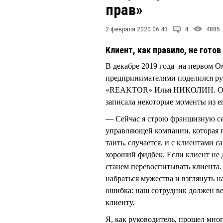
прав»
2 февраля 2020 06:43
4
4885
Клиент, как правило, не гото
В декабре 2019 года на первом
предпринимателями поделился ру
«REAKTOR» Илья НИКОЛИН. Обо
записала некоторые моменты из е
— Сейчас я строю франшизную сеть
управляющей компании, которая пе
таить, случается, и с клиентами с
хороший фидбек. Если клиент не д
станем перевоспитывать клиента
набраться мужества и взглянуть н
ошибка: наш сотрудник должен вес
клиенту.
Я, как руководитель, прошел мно