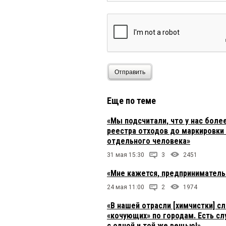
Отправить
Еще по теме
«Мы подсчитали, что у нас боле
реестра отходов до маркировки 
отдельного человека»
31 мая 15:30
3
2451
«Мне кажется, предпринимател
24 мая 11:00
2
1974
«В нашей отрасли [химчистки] с
«кочующих» по городам. Есть сл
с одной и той же вещью!»