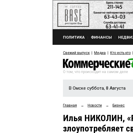
ПОЛИТИКА
ФИНАНСЫ
НЕДВИ
Свежий выпуск
Медиа
Кто есть кто
О том, что происходит на самом деле
В Омске суббота, 8 Августа
Главная
→
Новости
→
Бизнес
Илья НИКОЛИН, «R
злоупотребляет с