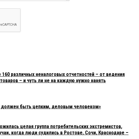
е 160 различных неналоговых отчетностей – от ведения
товаров – и чуть ли не на каждую нужно нанять
ь должен быть цепким, деловым человеком»
ложилась целая группа потребительских экстремистов,
учаи, когда люди судились в Ростове, Сочи, Краснодаре –