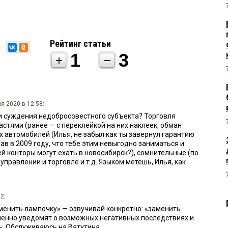
Рейтинг статьи
1
3
я 2020 в 12:58:
и суждения недобросовестного субъекта? Торговля
стями (ранее — с переклейкой на них наклеек, обман
х автомобилей (Илья, не забыл как ты завернул гарантию
ав в 2009 году, что тебе этим невыгодно заниматься и
ей конторы могут ехать в новосибирск?), сомнительные (по
управлении и торговле и т.д. Языком метешь, Илья, как
2:
аменить лампочку» — озвучивай конкретно: «заменить
менно уведомят о возможных негативных последствиях и
ь. Обслуживаюсь на Ватутина.