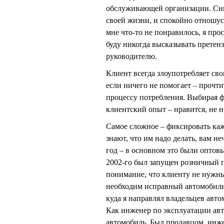
обслуживающей организации. Сним
своей жизни, и спокойно отношус
мне что-то не понравилось, я пр
буду никогда высказывать претен
руководителю.
Клиент всегда злоупотребляет сво
если ничего не помогает – прочти
процессу потребления. Выбирая 
клиентский опыт – нравится, не н
Самое сложное – фиксировать ка
знают, что им надо делать, вам не
год – в основном это были оптовы
2002-го был запущен розничный 
понимание, что клиенту не нужны 
необходим исправный автомобиль
куда я направлял владельцев авт
Как инженер по эксплуатации авт
автомобиль. Был продавцом, инже