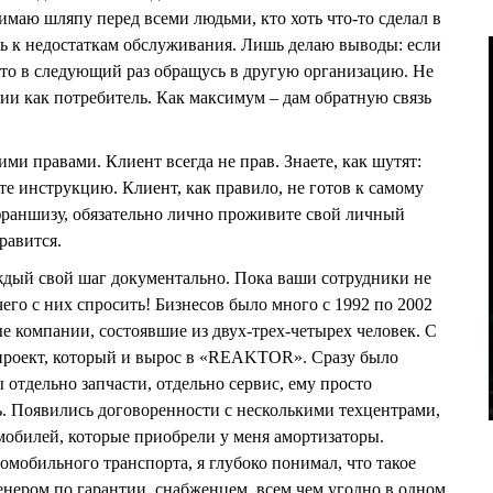
аю шляпу перед всеми людьми, кто хоть что-то сделал в
ь к недостаткам обслуживания. Лишь делаю выводы: если
осто в следующий раз обращусь в другую организацию. Не
зии как потребитель. Как максимум – дам обратную связь
ими правами. Клиент всегда не прав. Знаете, как шутят:
те инструкцию. Клиент, как правило, не готов к самому
франшизу, обязательно лично проживите свой личный
равится.
ждый свой шаг документально. Пока ваши сотрудники не
чего с них спросить! Бизнесов было много с 1992 по 2002
е компании, состоявшие из двух-трех-четырех человек. С
проект, который и вырос в «REAKTOR». Сразу было
отдельно запчасти, отдельно сервис, ему просто
. Появились договоренности с несколькими техцентрами,
омобилей, которые приобрели у меня амортизаторы.
омобильного транспорта, я глубоко понимал, что такое
нером по гарантии, снабженцем, всем чем угодно в одном