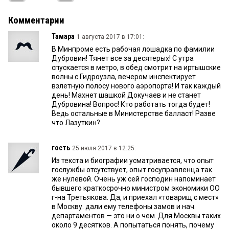
Комментарии
Тамара
1 августа 2017 в 17:01:
В Минпроме есть рабочая лошадка по фамилии
Дубровин! Тянет все за десятерых! С утра
спускается в метро, в обед смотрит на иртышские
волны с Гидроузла, вечером инспектирует
взлетную полосу нового аэропорта! И так каждый
день! Махнет шашкой Докучаев и не станет
Дубровина! Вопрос! Кто работать тогда будет!
Ведь остальные в Министерстве балласт! Разве
что Лазуткин?
гость
25 июля 2017 в 12:25:
Из текста и биографии усматривается, что опыт
гослужбы отсутствует, опыт госуправленца так
же нулевой. Очень уж сей господин напоминает
бывшего краткосрочно министром экономики ОО
г-на Третьякова. Да, и приехал «товарищ с мест»
в Москву. дали ему телефоны замов и нач.
департаментов — это ни о чем. Для Москвы таких
около 9 десятков. А попытаться понять, почему