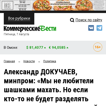
Все рубрики
Поиск по сайту
ПОЛИТИКА
Свежий выпуск
Медиа
ФИНАНСЫ
Пятница, 7 Августа
Кто есть кто
НЕДВИЖИМОСТЬ
В Омске:
$ 81,4077
€ 94,0585
Интервью
БИЗНЕС
Главная
→
Новости
→
Политика
Мнения
ОБЩЕСТВО
Александр ДОКУЧАЕВ,
Рейтинги
ЗАКОН
минпром: «Мы не любители
Блоги
НОВОСТИ КОМПАНИЙ
шашками махать. Но если
Архив
ПРОИСШЕСТВИЯ
кто-то не будет разделять