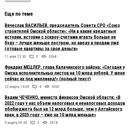
Еще по теме
Вячеслав ВАСИЛЬЕВ, председатель Совета СРО «Союз
строителей Омской области»: «Ни в какие кредитные
истории, истории с эскроу-счетами играть больше не
буду – лучше меньше построю, но введу и продам уже
готовые квартиры за свои деньги»
11 мая 12:30
0
3368
Фридрих МЕЦЛЕР, глава Калачинского района: «Сегодня у
Омска исполнительных листов на 10 млрд рублей. У меня
сейчас их под миллиард!» (полный текст)
22 марта 14:00
4
3041
Вадим ЧЕЧЕНКО, министр финансов Омской области: «В
2022 году у нас объем налоговых и неналоговых доходов
облбюджета был на 12 млрд больше, чем у Алтайского
края, в 2025 году – уже на 10 млрд меньше»
9 марта 09:30
2
3018