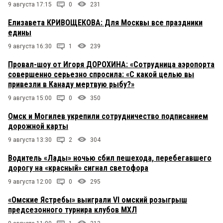
9 августа 17:15
0
231
Елизавета КРИВОЩЕКОВА: Для Москвы все праздники
едины
9 августа 16:30
1
239
Провал-шоу от Игоря ДОРОХИНА: «Сотрудница аэропорта
совершенно серьезно спросила: «С какой целью вы
привезли в Канаду мертвую рыбу?»
9 августа 15:00
0
350
Омск и Могилев укрепили сотрудничество подписанием
дорожной карты
9 августа 13:30
2
304
Водитель «Лады» ночью сбил пешехода, перебегавшего
дорогу на «красный» сигнал светофора
9 августа 12:00
0
295
«Омские Ястребы» выиграли VI омский розыгрыш
предсезонного турнира клубов МХЛ