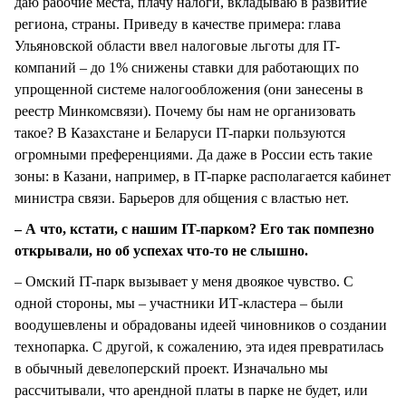
даю рабочие места, плачу налоги, вкладываю в развитие
региона, страны. Приведу в качестве примера: глава
Ульяновской области ввел налоговые льготы для IT-
компаний – до 1% снижены ставки для работающих по
упрощенной системе налогообложения (они занесены в
реестр Минкомсвязи). Почему бы нам не организовать
такое? В Казахстане и Беларуси IT-парки пользуются
огромными преференциями. Да даже в России есть такие
зоны: в Казани, например, в IT-парке располагается кабинет
министра связи. Барьеров для общения с властью нет.
– А что, кстати, с нашим IT-парком? Его так помпезно
открывали, но об успехах что-то не слышно.
– Омский IT-парк вызывает у меня двоякое чувство. С
одной стороны, мы – участники ИТ-кластера – были
воодушевлены и обрадованы идеей чиновников о создании
технопарка. С другой, к сожалению, эта идея превратилась
в обычный девелоперский проект. Изначально мы
рассчитывали, что арендной платы в парке не будет, или