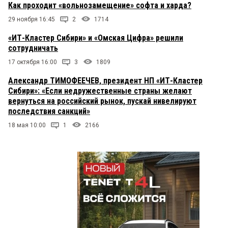
Как проходит «вольнозамещение» софта и харда?
29 ноября 16:45
2
1714
«ИТ-Кластер Сибири» и «Омская Цифра» решили
сотрудничать
17 октября 16:00
3
1809
Александр ТИМОФЕЕЧЕВ, президент НП «ИТ-Кластер
Сибири»: «Если недружественные страны желают
вернуться на российский рынок, пускай нивелируют
последствия санкций»
18 мая 10:00
1
2166