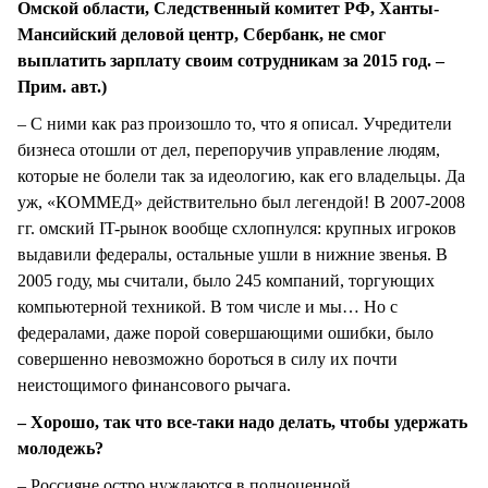
Омской области, Следственный комитет РФ, Ханты-
Мансийский деловой центр, Сбербанк, не смог
выплатить зарплату своим сотрудникам за 2015 год. –
Прим. авт.)
– С ними как раз произошло то, что я описал. Учредители
бизнеса отошли от дел, перепоручив управление людям,
которые не болели так за идеологию, как его владельцы. Да
уж, «КОММЕД» действительно был легендой! В 2007-2008
гг. омский IT-рынок вообще схлопнулся: крупных игроков
выдавили федералы, остальные ушли в нижние звенья. В
2005 году, мы считали, было 245 компаний, торгующих
компьютерной техникой. В том числе и мы… Но с
федералами, даже порой совершающими ошибки, было
совершенно невозможно бороться в силу их почти
неистощимого финансового рычага.
– Хорошо, так что все-таки надо делать, чтобы удержать
молодежь?
– Россияне остро нуждаются в полноценной