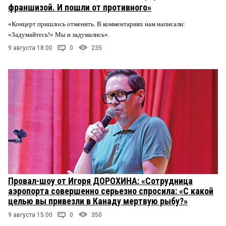
франшизой. И пошли от противного»
«Концерт пришлось отменить. В комментариях нам написали:
«Задумайтесь!» Мы и задумались».
9 августа 18:00
0
235
Провал-шоу от Игоря ДОРОХИНА: «Сотрудница
аэропорта совершенно серьезно спросила: «С какой
целью вы привезли в Канаду мертвую рыбу?»
9 августа 15:00
0
350