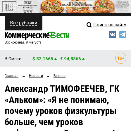
Все рубрики
Поиск по сайту
ПОЛИТИКА
Свежий выпуск
Медиа
ФИНАНСЫ
Воскресенье, 9 Августа
Кто есть кто
НЕДВИЖИМОСТЬ
В Омске:
$ 82,1665
€ 94,8366
Интервью
БИЗНЕС
Главная
→
Новости
→
Бизнес
Мнения
ОБЩЕСТВО
Александр ТИМОФЕЕЧЕВ, ГК
Рейтинги
ЗАКОН
«Альком»: «Я не понимаю,
Блоги
НОВОСТИ КОМПАНИЙ
почему уроков физкультуры
Архив
ПРОИСШЕСТВИЯ
больше, чем уроков