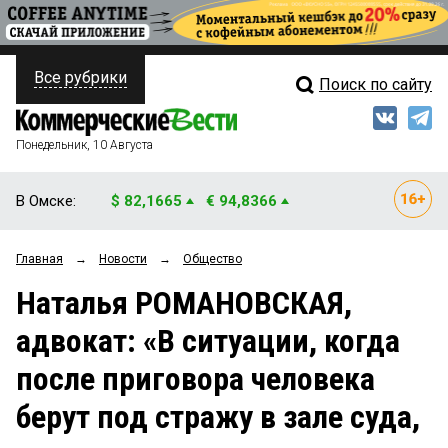
Все рубрики
Поиск по сайту
ПОЛИТИКА
Свежий выпуск
Медиа
ФИНАНСЫ
Понедельник, 10 Августа
Кто есть кто
НЕДВИЖИМОСТЬ
В Омске:
$ 82,1665
€ 94,8366
Интервью
БИЗНЕС
Главная
→
Новости
→
Общество
Мнения
ОБЩЕСТВО
Наталья РОМАНОВСКАЯ,
Рейтинги
ЗАКОН
адвокат: «В ситуации, когда
Блоги
НОВОСТИ КОМПАНИЙ
после приговора человека
Архив
ПРОИСШЕСТВИЯ
берут под стражу в зале суда,