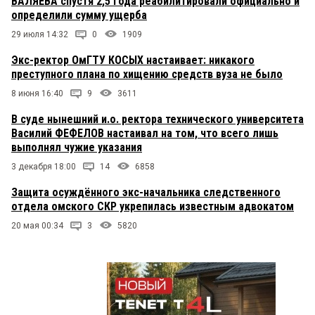
ВАЛЯЕВА спустя 2,5 года реабилитировали официально и
определили сумму ущерба
29 июля 14:32
0
1909
Экс-ректор ОмГТУ КОСЫХ настаивает: никакого
преступного плана по хищению средств вуза не было
8 июня 16:40
9
3611
В суде нынешний и.о. ректора технического университета
Василий ФЕФЕЛОВ настаивал на том, что всего лишь
выполнял чужие указания
3 декабря 18:00
14
6858
Защита осуждённого экс-начальника следственного
отдела омского СКР укрепилась известным адвокатом
20 мая 00:34
3
5820