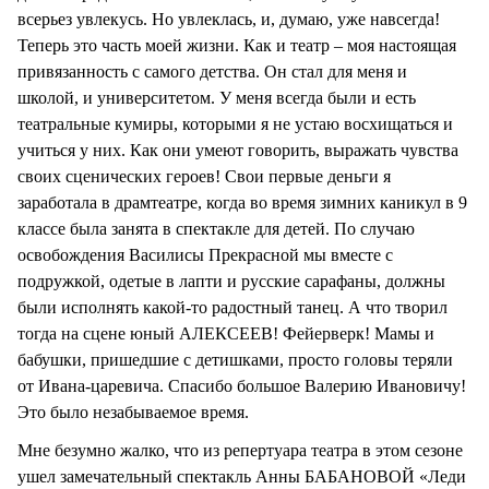
всерьез увлекусь. Но увлеклась, и, думаю, уже навсегда!
Теперь это часть моей жизни. Как и театр – моя настоящая
привязанность с самого детства. Он стал для меня и
школой, и университетом. У меня всегда были и есть
театральные кумиры, которыми я не устаю восхищаться и
учиться у них. Как они умеют говорить, выражать чувства
своих сценических героев! Свои первые деньги я
заработала в драмтеатре, когда во время зимних каникул в 9
классе была занята в спектакле для детей. По случаю
освобождения Василисы Прекрасной мы вместе с
подружкой, одетые в лапти и русские сарафаны, должны
были исполнять какой-то радостный танец. А что творил
тогда на сцене юный АЛЕКСЕЕВ! Фейерверк! Мамы и
бабушки, пришедшие с детишками, просто головы теряли
от Ивана-царевича. Спасибо большое Валерию Ивановичу!
Это было незабываемое время.
Мне безумно жалко, что из репертуара театра в этом сезоне
ушел замечательный спектакль Анны БАБАНОВОЙ «Леди