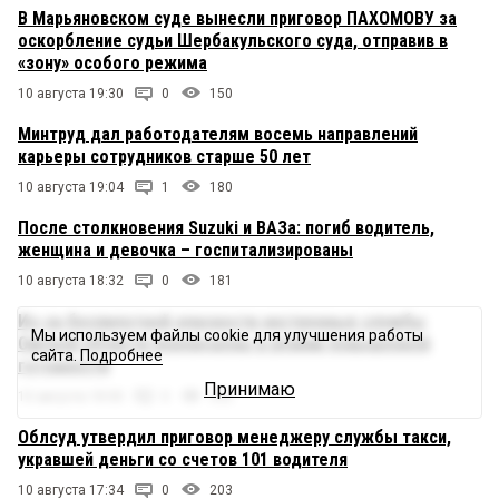
В Марьяновском суде вынесли приговор ПАХОМОВУ за
оскорбление судьи Шербакульского суда, отправив в
«зону» особого режима
10 августа 19:30
0
150
Минтруд дал работодателям восемь направлений
карьеры сотрудников старше 50 лет
10 августа 19:04
1
180
После столкновения Suzuki и ВАЗа: погиб водитель,
женщина и девочка – госпитализированы
10 августа 18:32
0
181
Из-за беспилотной опасности экстренные службы
Мы используем файлы cookie для улучшения работы
Омской области переведены в режим повышенной
сайта.
Подробнее
готовности
Принимаю
10 августа 18:00
0
332
Облсуд утвердил приговор менеджеру службы такси,
укравшей деньги со счетов 101 водителя
10 августа 17:34
0
203