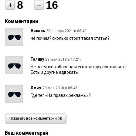
8
16
Комментарии
Николь
29 января 2021 в 08:40:
чё почем? сколько стоит такая статья?
Толику
28 мая 2018 в 17:21:
Не всем же хабарова и его контору восхвалять!
Есть и другие адвокаты.
Омич
28 мая 2018 в 05:46:
Где тег «На правах рекламы»?
Толик
28 мая 2018 в 01:52:
Показать все комментарии (4)
Что то не вижу надписи «на правах рекламы» а то
видать Наталье Андреевне клиентов не
Ваш комментарий
хватает.....