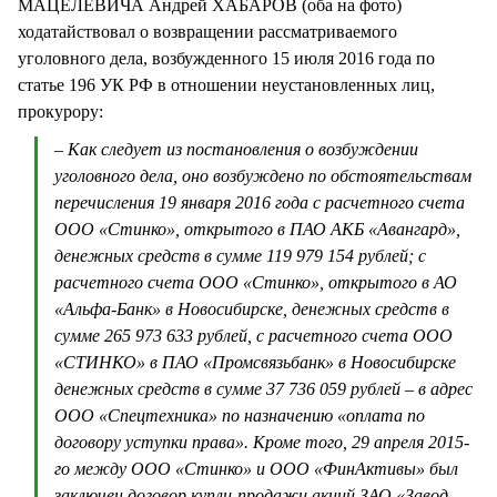
МАЦЕЛЕВИЧА Андрей ХАБАРОВ (оба на фото)
ходатайствовал о возвращении рассматриваемого
уголовного дела, возбужденного 15 июля 2016 года по
статье 196 УК РФ в отношении неустановленных лиц,
прокурору:
– Как следует из постановления о возбуждении
уголовного дела, оно возбуждено по обстоятельствам
перечисления 19 января 2016 года с расчетного счета
ООО «Стинко», открытого в ПАО АКБ «Авангард»,
денежных средств в сумме 119 979 154 рублей; с
расчетного счета ООО «Стинко», открытого в АО
«Альфа-Банк» в Новосибирске, денежных средств в
сумме 265 973 633 рублей, с расчетного счета ООО
«СТИНКО» в ПАО «Промсвязьбанк» в Новосибирске
денежных средств в сумме 37 736 059 рублей – в адрес
ООО «Спецтехника» по назначению «оплата по
договору уступки права». Кроме того, 29 апреля 2015-
го между ООО «Стинко» и ООО «ФинАктивы» был
заключен договор купли-продажи акций ЗАО «Завод