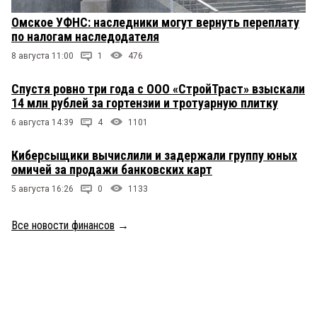
Омское УФНС: наследники могут вернуть переплату
по налогам наследодателя
8 августа 11:00
1
476
Спустя ровно три года с ООО «СтройТраст» взыскали
14 млн рублей за гортензии и тротуарную плитку
6 августа 14:39
4
1101
Киберсыщики вычислили и задержали группу юных
омичей за продажи банковских карт
5 августа 16:26
0
1133
Все новости финансов
→