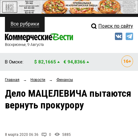
Все рубрики
Поиск по сайту
ПОЛИТИКА
Свежий выпуск
Медиа
ФИНАНСЫ
Воскресенье, 9 Августа
Кто есть кто
НЕДВИЖИМОСТЬ
В Омске:
$ 82,1665
€ 94,8366
Интервью
БИЗНЕС
Главная
→
Новости
→
Финансы
Мнения
ОБЩЕСТВО
Дело МАЦЕЛЕВИЧА пытаются
Рейтинги
ЗАКОН
вернуть прокурору
Блоги
НОВОСТИ КОМПАНИЙ
Архив
ПРОИСШЕСТВИЯ
8 марта 2020 06:36
0
5885