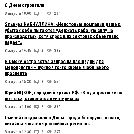
С Днем строителя!
8 августа 18:00
1
284
Эльвира НАБИУЛЛИНА: «Некоторые компании даже в
убыток себе пытаются удержать рабочую силу на
производствах, хотя спрос в их секторах объективно
падает»
8 августа 16:45
2
388
В Омске остро встал запрос на площадки для
мероприятий – нужно что-то кроме Любинского
проспекта
8 августа 15:30
3
556
Юрий ИЦКОВ, народный артист РФ: «Когда достигаешь
потолка, становится неинтересно»
8 августа 14:00
2
382
Омичей поздравили с Днем города белорусы, казахи,
китайцы и жители российских регионов
8 августа 12:30
3
347