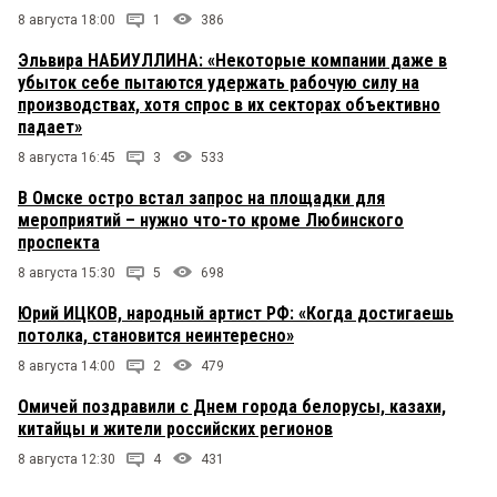
8 августа 18:00
1
386
Эльвира НАБИУЛЛИНА: «Некоторые компании даже в
убыток себе пытаются удержать рабочую силу на
производствах, хотя спрос в их секторах объективно
падает»
8 августа 16:45
3
533
В Омске остро встал запрос на площадки для
мероприятий – нужно что-то кроме Любинского
проспекта
8 августа 15:30
5
698
Юрий ИЦКОВ, народный артист РФ: «Когда достигаешь
потолка, становится неинтересно»
8 августа 14:00
2
479
Омичей поздравили с Днем города белорусы, казахи,
китайцы и жители российских регионов
8 августа 12:30
4
431