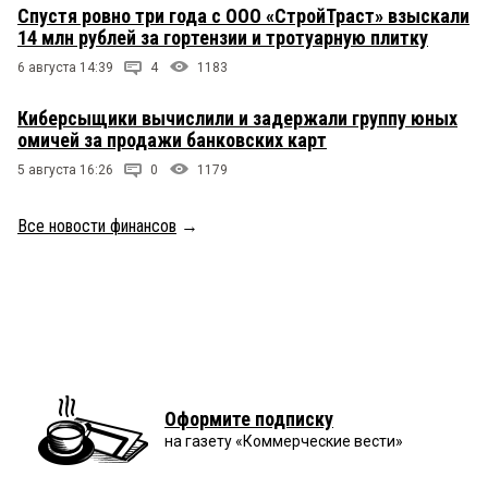
Спустя ровно три года с ООО «СтройТраст» взыскали
14 млн рублей за гортензии и тротуарную плитку
6 августа 14:39
4
1183
Киберсыщики вычислили и задержали группу юных
омичей за продажи банковских карт
5 августа 16:26
0
1179
Все новости финансов
→
Оформите подписку
на газету «Коммерческие вести»