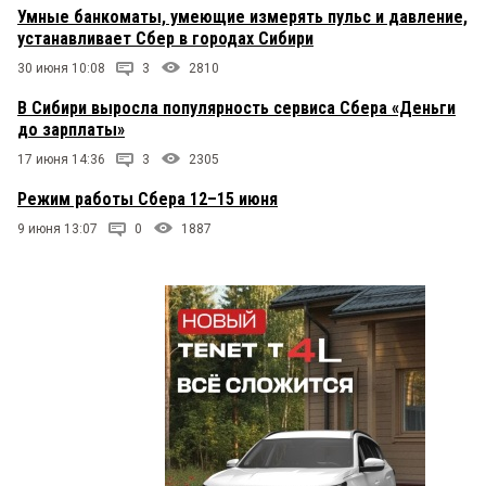
Умные банкоматы, умеющие измерять пульс и давление,
устанавливает Сбер в городах Сибири
30 июня 10:08
3
2810
В Сибири выросла популярность сервиса Сбера «Деньги
до зарплаты»
17 июня 14:36
3
2305
Режим работы Сбера 12–15 июня
9 июня 13:07
0
1887