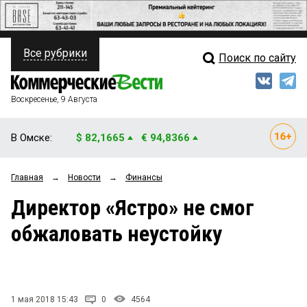
Все рубрики
Поиск по сайту
ПОЛИТИКА
Свежий выпуск
Медиа
ФИНАНСЫ
Воскресенье, 9 Августа
Кто есть кто
НЕДВИЖИМОСТЬ
В Омске:
$ 82,1665
€ 94,8366
Интервью
БИЗНЕС
Главная
→
Новости
→
Финансы
Мнения
ОБЩЕСТВО
Директор «Ястро» не смог
Рейтинги
ЗАКОН
обжаловать неустойку
Блоги
НОВОСТИ КОМПАНИЙ
Архив
ПРОИСШЕСТВИЯ
1 мая 2018 15:43
0
4564