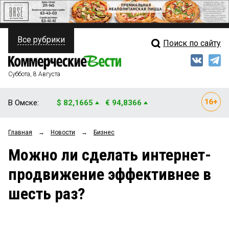
Все рубрики
Поиск по сайту
ПОЛИТИКА
Свежий выпуск
Медиа
ФИНАНСЫ
Суббота, 8 Августа
Кто есть кто
НЕДВИЖИМОСТЬ
В Омске:
$ 82,1665
€ 94,8366
Интервью
БИЗНЕС
Главная
→
Новости
→
Бизнес
Мнения
ОБЩЕСТВО
Можно ли сделать интернет-
Рейтинги
ЗАКОН
продвижение эффективнее в
Блоги
НОВОСТИ КОМПАНИЙ
шесть раз?
Архив
ПРОИСШЕСТВИЯ