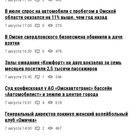
В июле спрос на автомобили с пробегом в Омской
области оказался на 11% выше, чем год назад
7 августа 17:00
0
270
В Омске свердловского бизнесмена обвинили в даче
взятки
7 августа 16:30
0
478
Залы ожидания «Комфорт» на двух вокзалах за семь
месяцев посетили 2,5 тысячи пассажиров
7 августа 15:45
1
346
Суд конфисковал у АО «Омскавтотранс» бассейн
«Автомобилист» и землю в центре города
7 августа 15:01
4
618
Генеральный директор покинул женский волейбольный
клуб «Омичка»
7 августа 14:00
2
467