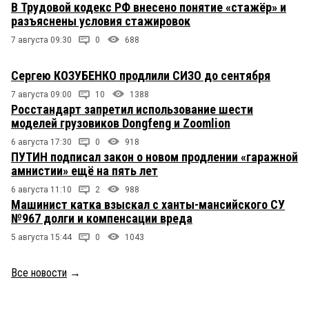
В Трудовой кодекс РФ внесено понятие «стажёр» и
разъяснены условия стажировок
7 августа 09:30
0
688
Сергею КОЗУБЕНКО продлили СИЗО до сентября
7 августа 09:00
10
1388
Росстандарт запретил использование шести
моделей грузовиков Dongfeng и Zoomlion
6 августа 17:30
0
918
ПУТИН подписал закон о новом продлении «гаражной
амнистии» ещё на пять лет
6 августа 11:10
2
988
Машинист катка взыскал с ханты-мансийского СУ
№967 долги и компенсации вреда
5 августа 15:44
0
1043
Все новости
→