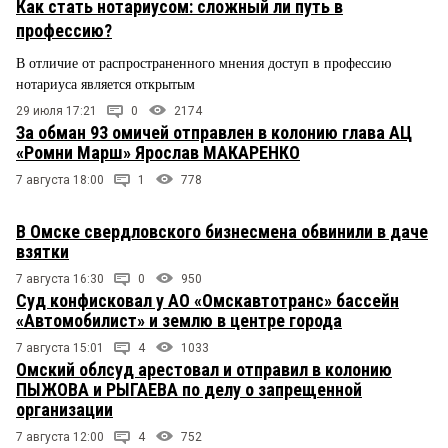
Как стать нотариусом: сложный ли путь в
профессию?
В отличие от распространенного мнения доступ в профессию
нотариуса является открытым
29 июля 17:21
0
2174
За обман 93 омичей отправлен в колонию глава АЦ
«Ромни Марш» Ярослав МАКАРЕНКО
7 августа 18:00
1
778
В Омске свердловского бизнесмена обвинили в даче
взятки
7 августа 16:30
0
950
Суд конфисковал у АО «Омскавтотранс» бассейн
«Автомобилист» и землю в центре города
7 августа 15:01
4
1033
Омский облсуд арестовал и отправил в колонию
ПЫЖОВА и РЫГАЕВА по делу о запрещенной
организации
7 августа 12:00
4
752