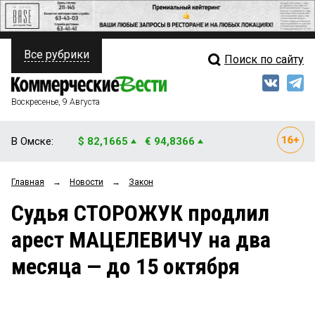
Все рубрики
Поиск по сайту
ПОЛИТИКА
Свежий выпуск
Медиа
ФИНАНСЫ
Воскресенье, 9 Августа
Кто есть кто
НЕДВИЖИМОСТЬ
В Омске:
$ 82,1665
€ 94,8366
Интервью
БИЗНЕС
Главная
→
Новости
→
Закон
Мнения
ОБЩЕСТВО
Судья СТОРОЖУК продлил
Рейтинги
ЗАКОН
арест МАЦЕЛЕВИЧУ на два
Блоги
НОВОСТИ КОМПАНИЙ
месяца — до 15 октября
Архив
ПРОИСШЕСТВИЯ