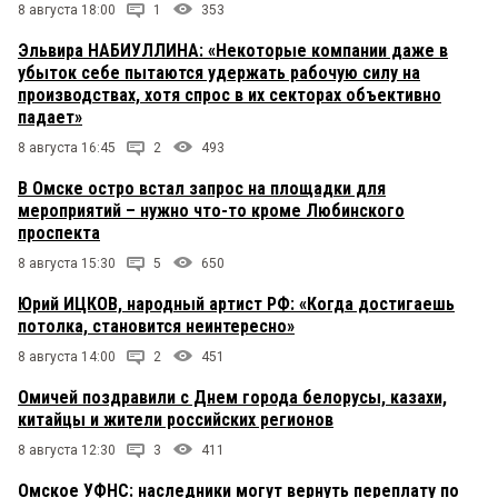
8 августа 18:00
1
353
Эльвира НАБИУЛЛИНА: «Некоторые компании даже в
убыток себе пытаются удержать рабочую силу на
производствах, хотя спрос в их секторах объективно
падает»
8 августа 16:45
2
493
В Омске остро встал запрос на площадки для
мероприятий – нужно что-то кроме Любинского
проспекта
8 августа 15:30
5
650
Юрий ИЦКОВ, народный артист РФ: «Когда достигаешь
потолка, становится неинтересно»
8 августа 14:00
2
451
Омичей поздравили с Днем города белорусы, казахи,
китайцы и жители российских регионов
8 августа 12:30
3
411
Омское УФНС: наследники могут вернуть переплату по