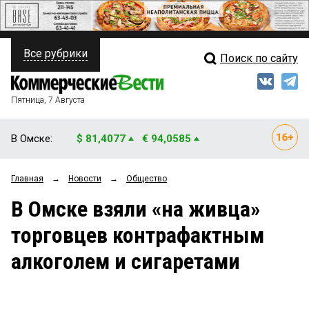
Все рубрики
Поиск по сайту
ПОЛИТИКА
Свежий выпуск
Медиа
ФИНАНСЫ
Пятница, 7 Августа
Кто есть кто
НЕДВИЖИМОСТЬ
В Омске:
$ 81,4077
€ 94,0585
Интервью
БИЗНЕС
Главная
→
Новости
→
Общество
Мнения
ОБЩЕСТВО
В Омске взяли «на живца»
Рейтинги
ЗАКОН
торговцев контрафактным
Блоги
НОВОСТИ КОМПАНИЙ
алкоголем и сигаретами
Архив
ПРОИСШЕСТВИЯ