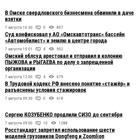
В Омске свердловского бизнесмена обвинили в даче
взятки
7 августа 16:30
0
857
Суд конфисковал у АО «Омскавтотранс» бассейн
«Автомобилист» и землю в центре города
7 августа 15:01
4
952
Омский облсуд арестовал и отправил в колонию
ПЫЖОВА и РЫГАЕВА по делу о запрещенной
организации
7 августа 12:00
4
679
В Трудовой кодекс РФ внесено понятие «стажёр» и
разъяснены условия стажировок
7 августа 09:30
0
618
Сергею КОЗУБЕНКО продлили СИЗО до сентября
7 августа 09:00
10
1288
Росстандарт запретил использование шести
моделей грузовиков Dongfeng и Zoomlion