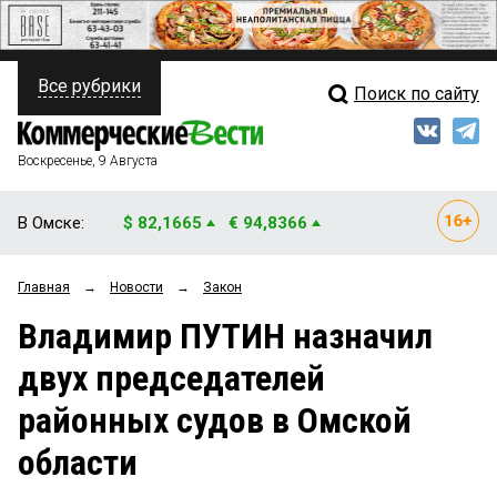
Все рубрики
Поиск по сайту
ПОЛИТИКА
Свежий выпуск
Медиа
ФИНАНСЫ
Воскресенье, 9 Августа
Кто есть кто
НЕДВИЖИМОСТЬ
В Омске:
$ 82,1665
€ 94,8366
Интервью
БИЗНЕС
Главная
→
Новости
→
Закон
Мнения
ОБЩЕСТВО
Владимир ПУТИН назначил
Рейтинги
ЗАКОН
двух председателей
Блоги
НОВОСТИ КОМПАНИЙ
районных судов в Омской
Архив
ПРОИСШЕСТВИЯ
области