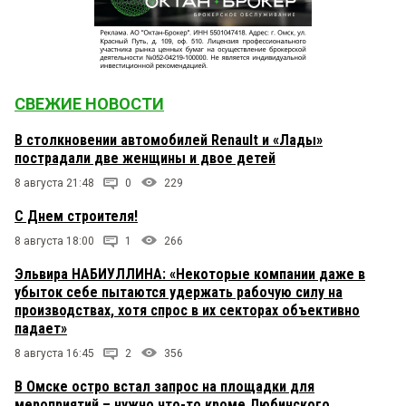
СВЕЖИЕ НОВОСТИ
В столкновении автомобилей Renault и «Лады»
пострадали две женщины и двое детей
8 августа 21:48
0
229
С Днем строителя!
8 августа 18:00
1
266
Эльвира НАБИУЛЛИНА: «Некоторые компании даже в
убыток себе пытаются удержать рабочую силу на
производствах, хотя спрос в их секторах объективно
падает»
8 августа 16:45
2
356
В Омске остро встал запрос на площадки для
мероприятий – нужно что-то кроме Любинского