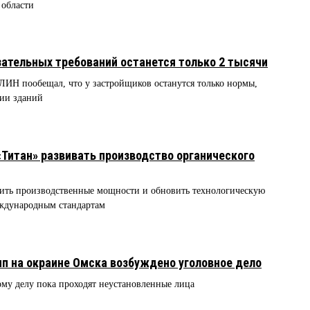
 области
зательных требований останется только 2 тысячи
Н пообещал, что у застройщиков останутся только нормы,
ции зданий
«Титан» развивать производство органического
лить производственные мощности и обновить технологическую
международным стандартам
мп на окраине Омска возбуждено уголовное дело
ому делу пока проходят неустановленные лица