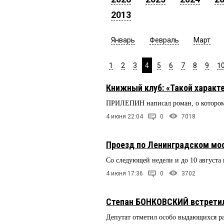
2013
Январь
Февраль
Март
1
2
3
4
5
6
7
8
9
1
Книжный клуб: «Такой характ
ПРИЛЕПИН написал роман, о котором
4 июня 22:04
0
7018
Проезд по Ленинградском мос
Со следующей недели и до 10 августа
4 июня 17:36
0
3702
Степан БОНКОВСКИЙ встретил
Депутат отметил особо выдающихся ра