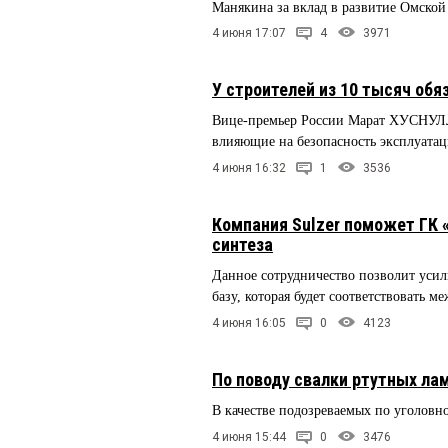
Манякина за вклад в развитие Омской
4 июня 17:07
4
3971
У строителей из 10 тысяч обя
Вице-премьер России Марат ХУСНУЛЛИ
влияющие на безопасность эксплуата
4 июня 16:32
1
3536
Компания Sulzer поможет ГК 
синтеза
Данное сотрудничество позволит уси
базу, которая будет соответствовать 
4 июня 16:05
0
4123
По поводу свалки ртутных ла
В качестве подозреваемых по уголовн
4 июня 15:44
0
3476