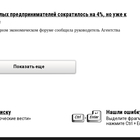
алых предпринимателей сократилось на 4%, но уже к
%
дном экономическом форуме сообщила руководитель Агентства
Показать еще
иску
Нашли ошибк
рческие вести»
Выделите фрагм
нажмите Ctrl + E