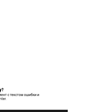
у?
ент с текстом ошибки и
nter.