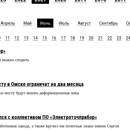
Апрель
Май
Июнь
Июль
Август
Сентябрь
О
0
11
12
13
14
15
16
17
18
19
20
21
22
23
2
ер»
 можно спорить
ту в Омске ограничат на два месяца
 на мосту будут менять деформационные швы
ся с коллективом ПО «Электроточприбор»
ботников завода, а также вручил им почетные знаки имени Сергея