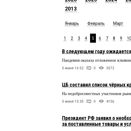
2013
Январь
Февраль
Март
1
2
3
4
5
6
7
8
9
1
В следующем году ожидается
Пандемия оказала отложенное влиян
5 июня 16:52
0
3572
ЦБ составил список чёрных к
На недобросовестных участников рын
5 июня 15:35
0
4156
Президент РФ заявил о необх
за поставленные товары и усл