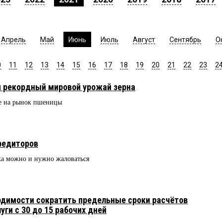
Апрель
Май
Июнь
Июль
Август
Сентябрь
О
0
11
12
13
14
15
16
17
18
19
20
21
22
23
2
 рекордный мировой урожай зерна
ие на рынок пшеницы
редиторов
ка можно и нужно жаловаться
одимости сократить предельные сроки расчётов
уги с 30 до 15 рабочих дней