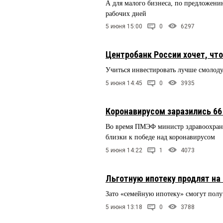
А для малого бизнеса, по предложен
рабочих дней
5 июня 15:00
0
6297
Центробанк России хочет, что
Учиться инвестировать лучше смолоду,
5 июня 14:45
0
3935
Коронавирусом заразились 66 
Во время ПМЭФ министр здравоохран
близки к победе над коронавирусом
5 июня 14:22
1
4073
Льготную ипотеку продлят на 
Зато «семейную ипотеку» смогут полу
5 июня 13:18
0
3788