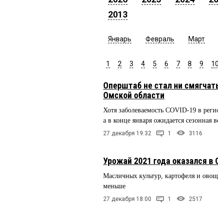
2013
Январь
Февраль
Март
1
2
3
4
5
6
7
8
9
1
Оперштаб не стал ни смягчат
Омской области
Хотя заболеваемость COVID-19 в регио
а в конце января ожидается сезонная
27 декабря 19:32
1
3116
Урожай 2021 года оказался в
Масличных культур, картофеля и овощ
меньше
27 декабря 18:00
1
2517