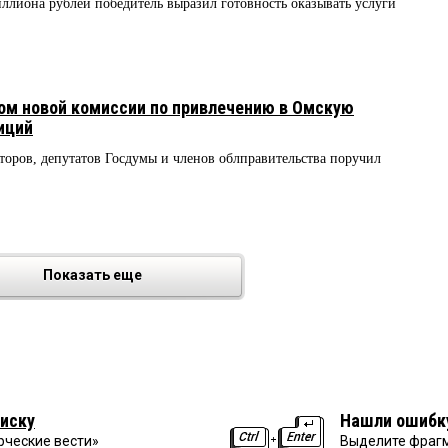
иллиона рублей победитель выразил готовность оказывать услуги
м новой комиссии по привлечению в Омскую
иций
торов, депутатов Госдумы и членов облправительства поручил
Показать еще
иску
Нашли ошибк
рческие вести»
Выделите фрагм