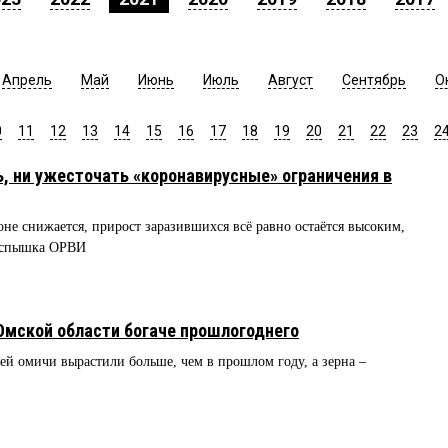
Апрель
Май
Июнь
Июль
Август
Сентябрь
О
0
11
12
13
14
15
16
17
18
19
20
21
22
23
2
ь, ни ужесточать «коронавирусные» ограничения в
не снижается, прирост заразившихся всё равно остаётся высоким,
 вспышка ОРВИ
 Омской области богаче прошлогоднего
ей омичи вырастили больше, чем в прошлом году, а зерна –