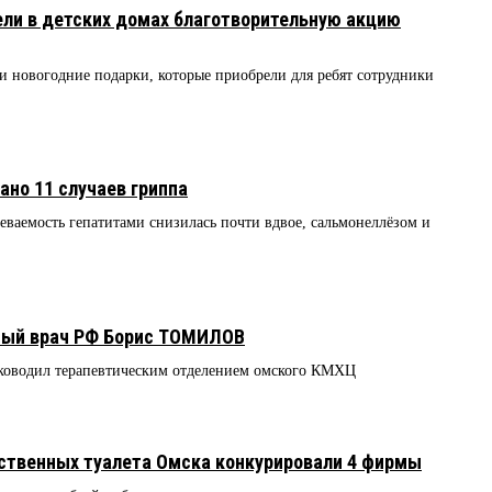
ли в детских домах благотворительную акцию
 новогодние подарки, которые приобрели для ребят сотрудники
ано 11 случаев гриппа
ваемость гепатитами снизилась почти вдвое, сальмонеллёзом и
ный врач РФ Борис ТОМИЛОВ
ководил терапевтическим отделением омского КМХЦ
ственных туалета Омска конкурировали 4 фирмы