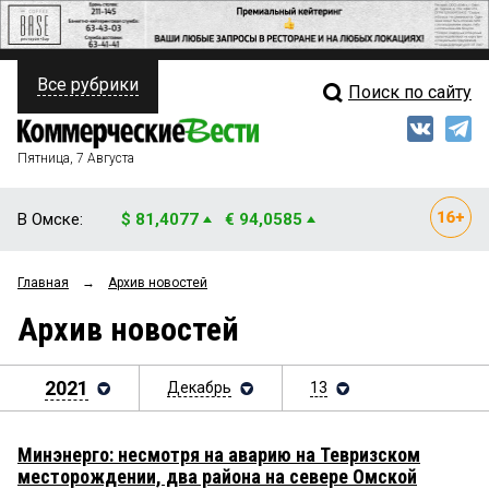
Все рубрики
Поиск по сайту
ПОЛИТИКА
Свежий выпуск
Медиа
ФИНАНСЫ
Пятница, 7 Августа
Кто есть кто
НЕДВИЖИМОСТЬ
В Омске:
$ 81,4077
€ 94,0585
Интервью
БИЗНЕС
Главная
→
Архив новостей
Мнения
ОБЩЕСТВО
Архив новостей
Рейтинги
ЗАКОН
Блоги
2021
Декабрь
13
НОВОСТИ КОМПАНИЙ
Архив
ПРОИСШЕСТВИЯ
Минэнерго: несмотря на аварию на Тевризском
месторождении, два района на севере Омской
СТИЛЬ ЖИЗНИ