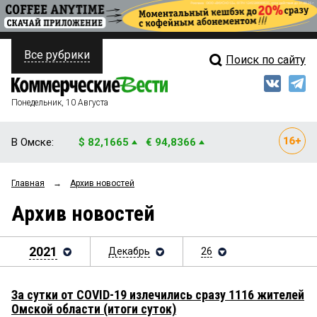
Все рубрики
Поиск по сайту
ПОЛИТИКА
Свежий выпуск
Медиа
ФИНАНСЫ
Понедельник, 10 Августа
Кто есть кто
НЕДВИЖИМОСТЬ
В Омске:
$ 82,1665
€ 94,8366
Интервью
БИЗНЕС
Главная
→
Архив новостей
Мнения
ОБЩЕСТВО
Архив новостей
Рейтинги
ЗАКОН
Блоги
2021
Декабрь
26
НОВОСТИ КОМПАНИЙ
Архив
ПРОИСШЕСТВИЯ
За сутки от COVID-19 излечились сразу 1116 жителей
Омской области (итоги суток)
СТИЛЬ ЖИЗНИ