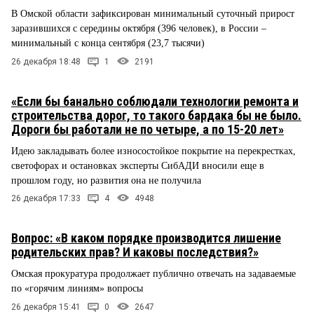
В Омской области зафиксирован минимальный суточный прирост
заразившихся с середины октября (396 человек), в России –
минимальный с конца сентября (23,7 тысячи)
26 декабря 18:48
1
2191
«Если бы банально соблюдали технологии ремонта и
строительства дорог, то такого бардака бы не было.
Дороги бы работали не по четыре, а по 15-20 лет»
Идею закладывать более износостойкое покрытие на перекрестках,
светофорах и остановках эксперты СибАДИ вносили еще в
прошлом году, но развития она не получила
26 декабря 17:33
4
4948
Вопрос: «В каком порядке производится лишение
родительских прав? И каковы последствия?»
Омская прокуратура продолжает публично отвечать на задаваемые
по «горячим линиям» вопросы
26 декабря 15:41
0
2647