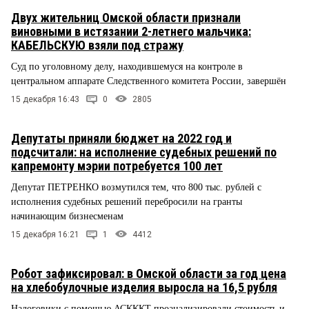
Двух жительниц Омской области признали
виновными в истязании 2-летнего мальчика:
КАБЕЛЬСКУЮ взяли под стражу
Суд по уголовному делу, находившемуся на контроле в
центральном аппарате Следственного комитета России, завершён
15 декабря 16:43
0
2805
Депутаты приняли бюджет на 2022 год и
подсчитали: на исполнение судебных решений по
капремонту мэрии потребуется 100 лет
Депутат ПЕТРЕНКО возмутился тем, что 800 тыс. рублей с
исполнения судебных решений перебросили на гранты
начинающим бизнесменам
15 декабря 16:21
1
4412
Робот зафиксировал: в Омской области за год цена
на хлебобулочные изделия выросла на 16,5 рубля
Налоговики с помощью АСКККТ проанализировали стоимость и