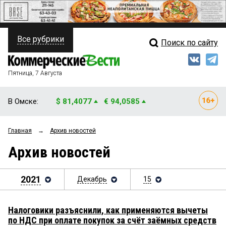
Все рубрики
Поиск по сайту
ПОЛИТИКА
Свежий выпуск
Медиа
ФИНАНСЫ
Пятница, 7 Августа
Кто есть кто
НЕДВИЖИМОСТЬ
В Омске:
$ 81,4077
€ 94,0585
Интервью
БИЗНЕС
Главная
→
Архив новостей
Мнения
ОБЩЕСТВО
Архив новостей
Рейтинги
ЗАКОН
Блоги
2021
Декабрь
15
НОВОСТИ КОМПАНИЙ
Архив
ПРОИСШЕСТВИЯ
Налоговики разъяснили, как применяются вычеты
по НДС при оплате покупок за счёт заёмных средств
СТИЛЬ ЖИЗНИ