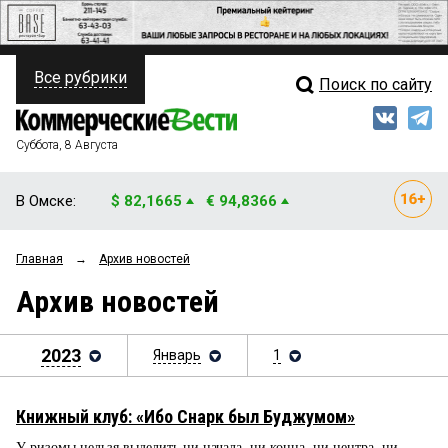
Все рубрики
Поиск по сайту
ПОЛИТИКА
Свежий выпуск
Медиа
ФИНАНСЫ
Суббота, 8 Августа
Кто есть кто
НЕДВИЖИМОСТЬ
В Омске:
$ 82,1665
€ 94,8366
Интервью
БИЗНЕС
Главная
→
Архив новостей
Мнения
ОБЩЕСТВО
Архив новостей
Рейтинги
ЗАКОН
Блоги
2023
Январь
1
НОВОСТИ КОМПАНИЙ
Архив
ПРОИСШЕСТВИЯ
Книжный клуб: «Ибо Снарк был Буджумом»
СТИЛЬ ЖИЗНИ
У ризомы нельзя выделить ни начала, ни конца, ни центра, ни