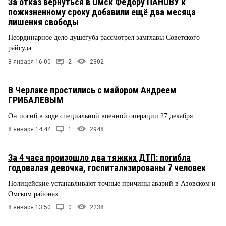
За отказ вернуться в Омск Фёдору ПАНОВУ к
пожизненному сроку добавили ещё два месяца
лишения свободы
Неординарное дело душегуба рассмотрел замглавы Советского
райсуда
8 января 16:00
2
2302
В Черлаке простились с майором Андреем
ГРИБАЛЕВЫМ
Он погиб в ходе специальной военной операции 27 декабря
8 января 14:44
1
2948
За 4 часа произошло два тяжких ДТП: погибла
годовалая девочка, госпитализированы 7 человек
Полицейские устанавливают точные причины аварий в Азовском и
Омском районах
8 января 13:50
0
2238