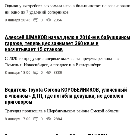
Однако у «ястребов» захромала игра в большинстве: не реализовано
ни одно из 7 удалений соперников
8 января 20:45
0
2356
Алексей ШМАКОВ начал дело в 2016-м в бабушкином
гараже, теперь цех занимает 360 кв.м и
насчитывает 15 станков
С 2020-го продукция впервые выехала за пределы региона – в
Тюмень и Новосибирск, а позднее и в Екатеринбург
8 января 18:00
0
3880
Водитель Toyota Corona КОРОБЕЙНИКОВ, уличённый
в «пьяном» ДТП, где погибла девушка, не доволен
приговором
Трагедия произошла в Шербакульском районе Омской области
8 января 17:00
0
2884