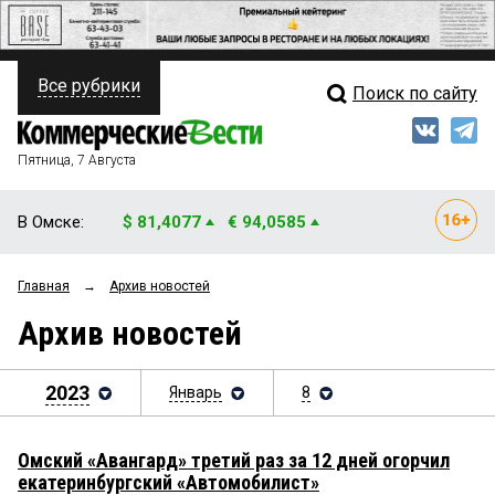
Все рубрики
Поиск по сайту
ПОЛИТИКА
Свежий выпуск
Медиа
ФИНАНСЫ
Пятница, 7 Августа
Кто есть кто
НЕДВИЖИМОСТЬ
В Омске:
$ 81,4077
€ 94,0585
Интервью
БИЗНЕС
Главная
→
Архив новостей
Мнения
ОБЩЕСТВО
Архив новостей
Рейтинги
ЗАКОН
Блоги
2023
Январь
8
НОВОСТИ КОМПАНИЙ
Архив
ПРОИСШЕСТВИЯ
Омский «Авангард» третий раз за 12 дней огорчил
екатеринбургский «Автомобилист»
СТИЛЬ ЖИЗНИ