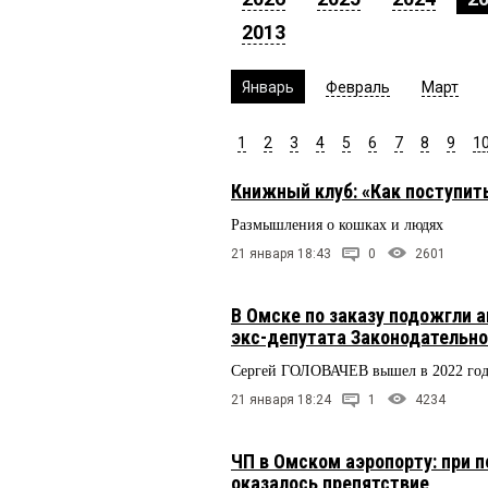
2013
Январь
Февраль
Март
1
2
3
4
5
6
7
8
9
1
Книжный клуб: «Как поступит
Размышления о кошках и людях
21 января 18:43
0
2601
В Омске по заказу подожгли а
экс-депутата Законодательно
Сергей ГОЛОВАЧЕВ вышел в 2022 году
21 января 18:24
1
4234
ЧП в Омском аэропорту: при 
оказалось препятствие