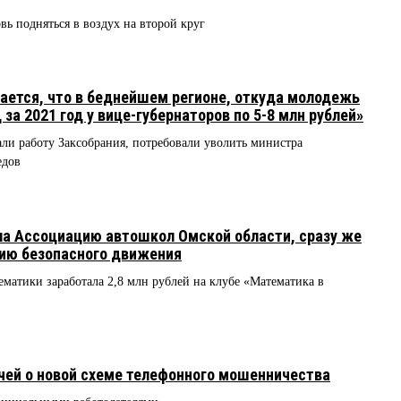
 подняться в воздух на второй круг
вается, что в беднейшем регионе, откуда молодежь
за 2021 год у вице-губернаторов по 5-8 млн рублей»
ли работу Заксобрания, потребовали уволить министра
едов
а Ассоциацию автошкол Омской области, сразу же
ию безопасного движения
матики заработала 2,8 млн рублей на клубе «Математика в
чей о новой схеме телефонного мошенничества