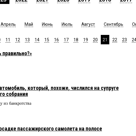
Апрель
Май
Июнь
Июль
Август
Сентябрь
О
0
11
12
13
14
15
16
17
18
19
20
21
22
23
2
ь правильно?»
втомобиль, который, похоже, числился на супруге
го собрания
 из банкротства
посадке пассажирского самолета на полосе