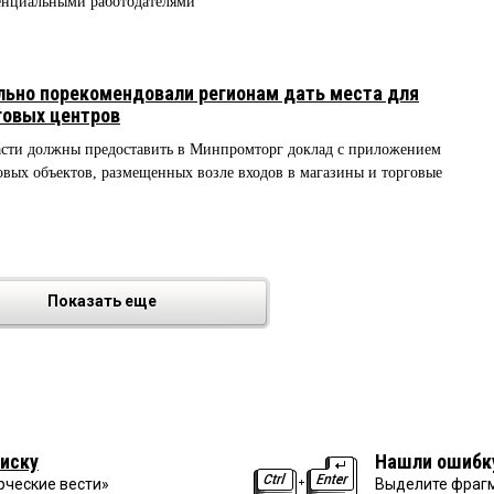
енциальными работодателями
льно порекомендовали регионам дать места для
говых центров
ласти должны предоставить в Минпромторг доклад с приложением
вых объектов, размещенных возле входов в магазины и торговые
Показать еще
иску
Нашли ошибк
рческие вести»
Выделите фрагм