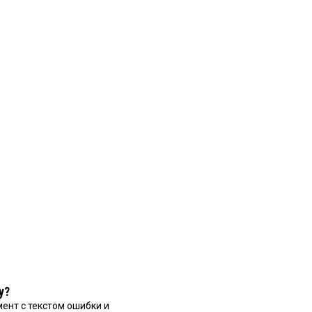
у?
ент с текстом ошибки и