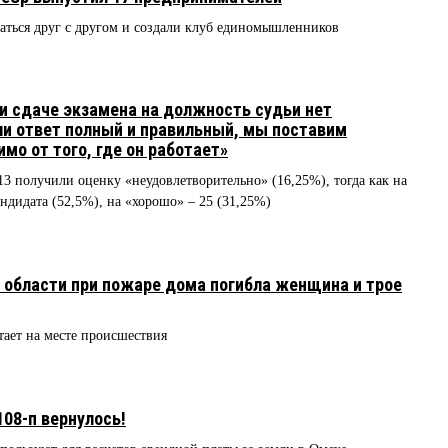
аться друг с другом и создали клуб единомышленников
 сдаче экзамена на должность судьи нет
сли ответ полный и правильный, мы поставим
мо от того, где он работает»
 13 получили оценку «неудовлетворительно» (16,25%), тогда как на
ндидата (52,5%), на «хорошо» – 25 (31,25%)
 области при пожаре дома погибла женщина и трое
тает на месте происшествия
08-п вернулось!