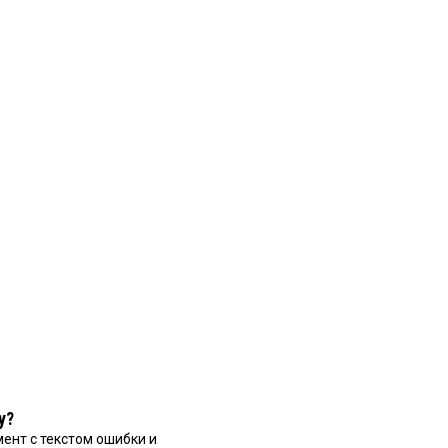
у?
ент с текстом ошибки и