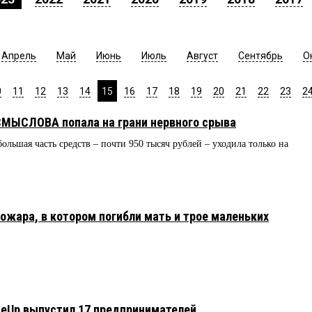
Апрель
Май
Июнь
Июль
Август
Сентябрь
О
0
11
12
13
14
15
16
17
18
19
20
21
22
23
2
СМЫСЛОВА попала на грани нервного срыва
большая часть средств – почти 950 тысяч рублей – уходила только на
ожара, в котором погибли мать и трое маленьких
leUp выпустил 17 предпринимателей