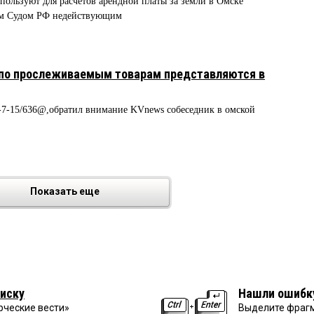
ользуют для расчетов арендной платы за земли в Омске
ым Судом РФ недействующим
 по прослеживаемым товарам представляются в
7-15/636@,обратил внимание KVnews собеседник в омской
Показать еще
иску
Нашли ошибк
рческие вести»
Выделите фрагм