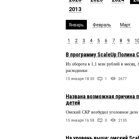
2013
Январь
Февраль
Март
1
2
3
4
5
6
7
8
9
1
В программу ScaleUp Полина 
Из оборота в 1,1 млн рублей в месяц, 
расходники
15 января 18:30
1
2677
Названа возможная причина п
детей
Омский СКР возбудил уголовное дело
15 января 16:58
0
2135
На уровень выше: омский Sca