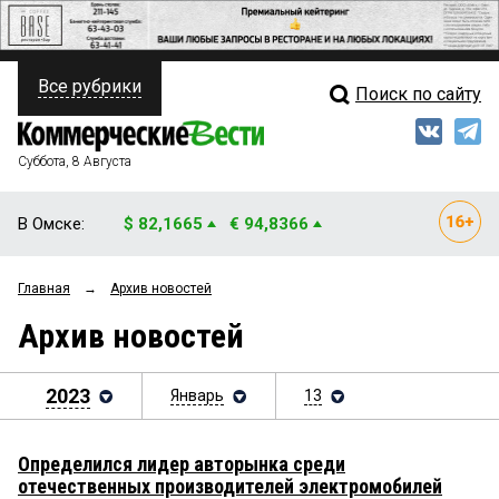
Все рубрики
Поиск по сайту
ПОЛИТИКА
Свежий выпуск
Медиа
ФИНАНСЫ
Суббота, 8 Августа
Кто есть кто
НЕДВИЖИМОСТЬ
В Омске:
$ 82,1665
€ 94,8366
Интервью
БИЗНЕС
Главная
→
Архив новостей
Мнения
ОБЩЕСТВО
Архив новостей
Рейтинги
ЗАКОН
Блоги
2023
Январь
13
НОВОСТИ КОМПАНИЙ
Архив
ПРОИСШЕСТВИЯ
Определился лидер авторынка среди
отечественных производителей электромобилей
СТИЛЬ ЖИЗНИ