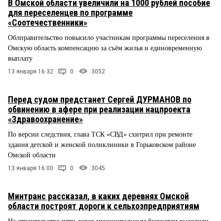
В Омской области увеличили на 1000 рублей пособие
для переселенцев по программе
«Соотечественники»
Облправительство повысило участникам программы переселения в
Омскую область компенсацию за съём жилья и единовременную
выплату
13 января 16:32
0
3052
Перед судом предстанет Сергей ДУРМАНОВ по
обвинению в афере при реализации нацпроекта
«Здравоохранение»
По версии следствия, глава ТСК «СВД» схитрил при ремонте
здания детской и женской поликлиники в Горьковском районе
Омской области
13 января 16:00
0
3045
Минтранс рассказал, в каких деревнях Омской
области построят дороги к сельхозпредприятиям