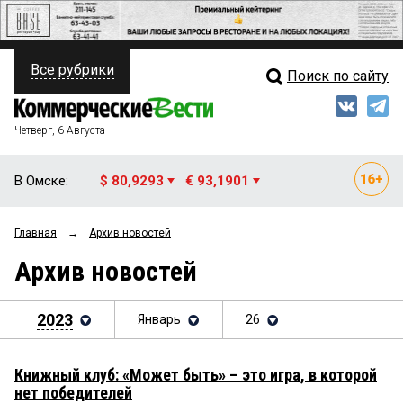
Все рубрики
Поиск по сайту
ПОЛИТИКА
Свежий выпуск
Медиа
ФИНАНСЫ
Четверг, 6 Августа
Кто есть кто
НЕДВИЖИМОСТЬ
В Омске:
$ 80,9293
€ 93,1901
Интервью
БИЗНЕС
Главная
→
Архив новостей
Мнения
ОБЩЕСТВО
Архив новостей
Рейтинги
ЗАКОН
Блоги
2023
Январь
26
НОВОСТИ КОМПАНИЙ
Архив
ПРОИСШЕСТВИЯ
Книжный клуб: «Может быть» – это игра, в которой
нет победителей
СТИЛЬ ЖИЗНИ