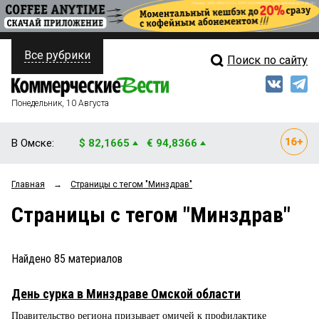
Все рубрики
Поиск по сайту
ПОЛИТИКА
Свежий выпуск
Медиа
ФИНАНСЫ
Понедельник, 10 Августа
Кто есть кто
НЕДВИЖИМОСТЬ
В Омске:
$ 82,1665
€ 94,8366
Интервью
БИЗНЕС
Главная
→
Страницы c тегом "Минздрав"
Мнения
ОБЩЕСТВО
Страницы c тегом "Минздрав"
Рейтинги
ЗАКОН
Блоги
НОВОСТИ КОМПАНИЙ
Найдено
85
материалов
Архив
ПРОИСШЕСТВИЯ
День сурка в Минздраве Омской области
Правительство региона призывает омичей к профилактике
СТИЛЬ ЖИЗНИ