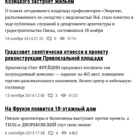
Козицкого застроят жильем
О планах сегодняшнего владельца профилактория «Энергия»,
расположенного по соседству с медсанчастью №4, стало известно в
ходе публичных слушаний в департаменте архитектуры и
градостроительства Омска, состоявшихся 18 ноября
18 ноября 2014 21:20
0
5176
Градсовет скептически отнесся к проекту
реконструкции Привокзальной площади
Архитектор Олег ФРЕЙДИН предложил построить там
полуподземный комплекс — паркинг на 465 мест, помещения
торгово-развлекательного назначения, бизнес-центр и небольшую
гостиницу
13 октября 2014 12:43
3
6123
На Фрунзе появится 18-этажный дом
Омские архитекторы и бизнесмены выступают против проекта, а
ТИЛЬ и ДВОРАКОВСКИЙ гнут свою линию
6 сентября 2013 17:58
4
6462