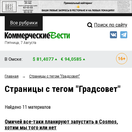
Все рубрики
Поиск по сайту
ПОЛИТИКА
Свежий выпуск
Медиа
ФИНАНСЫ
Пятница, 7 Августа
Кто есть кто
НЕДВИЖИМОСТЬ
В Омске:
$ 81,4077
€ 94,0585
Интервью
БИЗНЕС
Главная
→
Страницы c тегом "Градсовет"
Мнения
ОБЩЕСТВО
Страницы c тегом "Градсовет"
Рейтинги
ЗАКОН
Блоги
НОВОСТИ КОМПАНИЙ
Найдено
11
материалов
Архив
ПРОИСШЕСТВИЯ
Омичей все-таки планируют запустить в Cosmos,
хотим мы того или нет
СТИЛЬ ЖИЗНИ