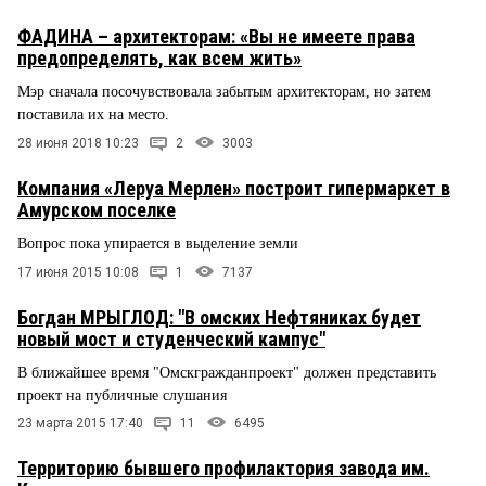
ФАДИНА – архитекторам: «Вы не имеете права
предопределять, как всем жить»
Мэр сначала посочувствовала забытым архитекторам, но затем
поставила их на место.
28 июня 2018 10:23
2
3003
Компания «Леруа Мерлен» построит гипермаркет в
Амурском поселке
Вопрос пока упирается в выделение земли
17 июня 2015 10:08
1
7137
Богдан МРЫГЛОД: "В омских Нефтяниках будет
новый мост и студенческий кампус"
В ближайшее время "Омскгражданпроект" должен представить
проект на публичные слушания
23 марта 2015 17:40
11
6495
Территорию бывшего профилактория завода им.