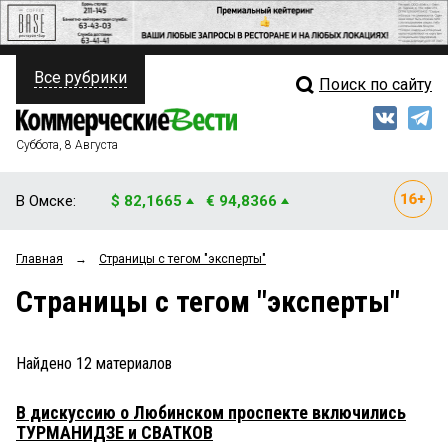
Все рубрики
Поиск по сайту
ПОЛИТИКА
Свежий выпуск
Медиа
ФИНАНСЫ
Суббота, 8 Августа
Кто есть кто
НЕДВИЖИМОСТЬ
В Омске:
$ 82,1665
€ 94,8366
Интервью
БИЗНЕС
Главная
→
Страницы c тегом "эксперты"
Мнения
ОБЩЕСТВО
Страницы c тегом "эксперты"
Рейтинги
ЗАКОН
Блоги
НОВОСТИ КОМПАНИЙ
Найдено
12
материалов
Архив
ПРОИСШЕСТВИЯ
В дискуссию о Любинском проспекте включились
ТУРМАНИДЗЕ и СВАТКОВ
СТИЛЬ ЖИЗНИ