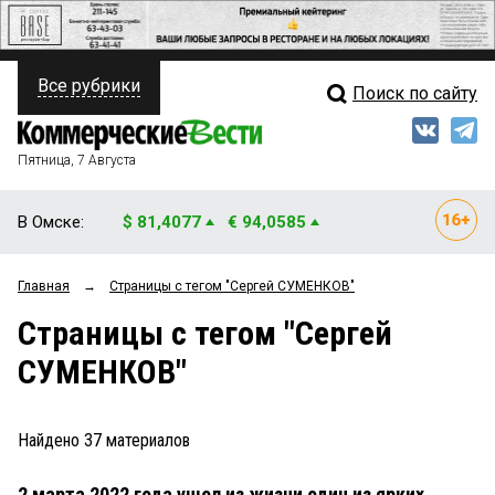
Все рубрики
Поиск по сайту
ПОЛИТИКА
Свежий выпуск
Медиа
ФИНАНСЫ
Пятница, 7 Августа
Кто есть кто
НЕДВИЖИМОСТЬ
В Омске:
$ 81,4077
€ 94,0585
Интервью
БИЗНЕС
Главная
→
Страницы c тегом "Сергей СУМЕНКОВ"
Мнения
ОБЩЕСТВО
Страницы c тегом "Сергей
Рейтинги
ЗАКОН
СУМЕНКОВ"
Блоги
НОВОСТИ КОМПАНИЙ
Архив
Найдено
37
материалов
ПРОИСШЕСТВИЯ
2 марта 2022 года ушел из жизни один из ярких,
СТИЛЬ ЖИЗНИ