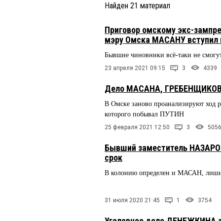
Найден
21
материал
Приговор омскому экс-зампр
мэру Омска МАСАНУ вступил 
Бывшие чиновники всё-таки не смогут
23 апреля 2021 09:15
3
4339
Дело МАСАНА, ГРЕБЕНЩИКОВА 
В Омске заново проанализируют ход 
которого побывал ПУТИН
25 февраля 2021 12:50
3
505
Бывший заместитель НАЗАРО
срок
В колонию определен и МАСАН, лиши
31 июля 2020 21:45
1
3754
Уголовное дело ДЕНЕЖКИНА 