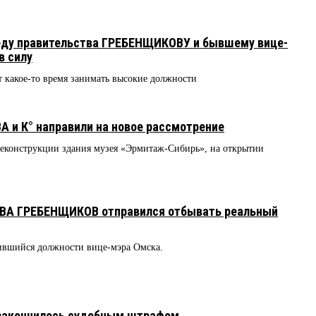
еду правительства ГРЕБЕНЩИКОВУ и бывшему вице-
в силу
 какое-то время занимать высокие должности
и К° направили на новое рассмотрение
реконструкции здания музея «Эрмитаж-Сибирь», на открытии
6
ВА ГРЕБЕНЩИКОВ отправился отбывать реальный
вшийся должности вице-мэра Омска.
закончилось судебным штрафом