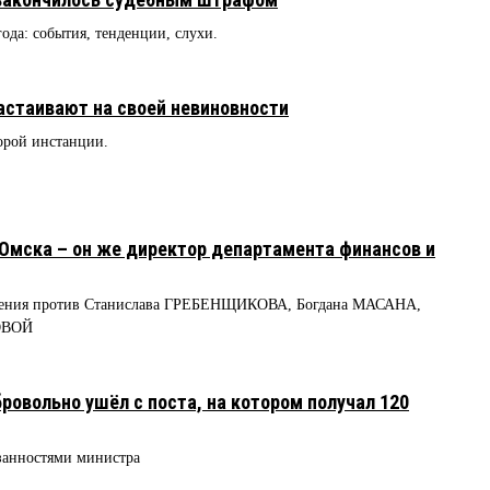
года: события, тенденции, слухи.
стаивают на своей невиновности
торой инстанции.
Омска – он же директор департамента финансов и
винения против Станислава ГРЕБЕНЩИКОВА, Богдана МАСАНА,
ОВОЙ
ровольно ушёл с поста, на котором получал 120
язанностями министра