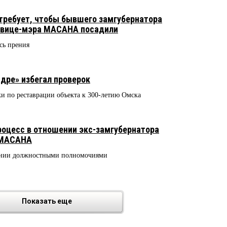
требует, чтобы бывшего замгубернатора
вице-мэра МАСАНА посадили
сь прения
9
дре» избегал проверок
и по реставрации объекта к 300-летию Омска
роцесс в отношении экс-замгубернатора
 МАСАНА
ении должностными полномочиями
Показать еще