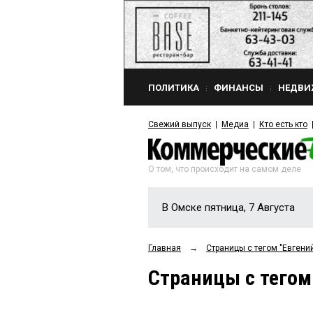
ПОЛИТИКА
ФИНАНСЫ
НЕДВИ
Свежий выпуск
Медиа
Кто есть кто
О том, что происходит на самом деле
В Омске пятница, 7 Августа
Главная
→
Страницы c тегом "Евген
Страницы c тегом