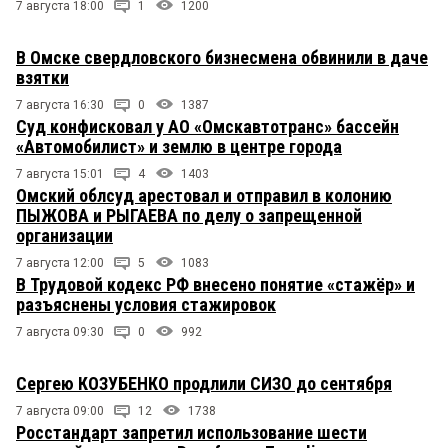
7 августа 18:00
1
1200
В Омске свердловского бизнесмена обвинили в даче
взятки
7 августа 16:30
0
1387
Суд конфисковал у АО «Омскавтотранс» бассейн
«Автомобилист» и землю в центре города
7 августа 15:01
4
1403
Омский облсуд арестовал и отправил в колонию
ПЫЖОВА и РЫГАЕВА по делу о запрещенной
организации
7 августа 12:00
5
1083
В Трудовой кодекс РФ внесено понятие «стажёр» и
разъяснены условия стажировок
7 августа 09:30
0
992
Сергею КОЗУБЕНКО продлили СИЗО до сентября
7 августа 09:00
12
1738
Росстандарт запретил использование шести