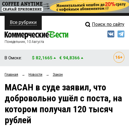
Все рубрики
Поиск по сайту
ПОЛИТИКА
Свежий выпуск
Медиа
ФИНАНСЫ
Понедельник, 10 Августа
Кто есть кто
НЕДВИЖИМОСТЬ
В Омске:
$ 82,1665
€ 94,8366
Интервью
БИЗНЕС
Главная
→
Новости
→
Закон
Мнения
ОБЩЕСТВО
МАСАН в суде заявил, что
Рейтинги
ЗАКОН
добровольно ушёл с поста, на
Блоги
НОВОСТИ КОМПАНИЙ
котором получал 120 тысяч
Архив
ПРОИСШЕСТВИЯ
рублей