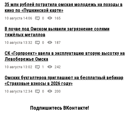
35 млн рублей потратила омская молодежь на походы в
кино по «Пушкинской карте»
10 августа 14:06
0
165
В почве под Омском выявили загрязнение солями
тяжёлых металлов
10 августа 13:32
0
187
СК «Горпроект» ввела в эксплуатацию вторую высотку на
Левобережье Омска
10 августа 13:02
1
242
Омских бухгалтеров приглашают на бесплатный вебинар
«Страховые взносы в 2026 году»
10 августа 12:34
0
200
Подпишитесь ВКонтакте!