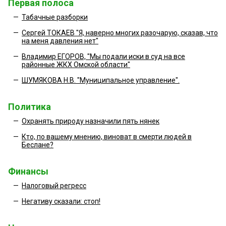
Первая полоса
—
Табачные разборки
—
Сергей ТОКАЕВ "Я, наверно многих разочарую, сказав, что
на меня давления нет"
—
Владимир ЕГОРОВ, "Мы подали иски в суд на все
районные ЖКХ Омской области"
—
ШУМЯКОВА Н.В. "Муниципальное управление".
Политика
—
Охранять природу назначили пять нянек
—
Кто, по вашему мнению, виноват в смерти людей в
Беслане?
Финансы
—
Налоговый регресс
—
Негативу сказали: стоп!