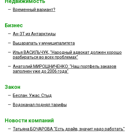
Недвижимость
—
Временный вариант?
Бизнес
—
Ан-3Т из Антарктиды
—
Выцарапать у муниципалитета
—
Илья ВАСИЛЬЧУК, "Народный адвокат должен хорошо
разбираться во всех проблемах"
—
Анатолий МИРОШНИЧЕНКО: "Наш портфель заказов
заполнен уже до 2006 года"
Закон
—
Беслан. Ужас. Стыд
—
Водоканал поднял тарифы
Новости компаний
—
Татьяна БОЧАРОВА "Есть драйв, значит надо работать"