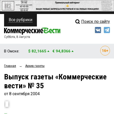
Все рубрики
Поиск по сайту
ПОЛИТИКА
Свежий выпуск
Медиа
ФИНАНСЫ
Суббота, 8 Августа
Кто есть кто
НЕДВИЖИМОСТЬ
В Омске:
$ 82,1665
€ 94,8366
Интервью
БИЗНЕС
Главная
→
Архив газеты
Мнения
ОБЩЕСТВО
Выпуск газеты «Коммерческие
Рейтинги
ЗАКОН
вести» № 35
Блоги
НОВОСТИ КОМПАНИЙ
от 8 сентября 2004
Архив
ПРОИСШЕСТВИЯ
СТИЛЬ ЖИЗНИ