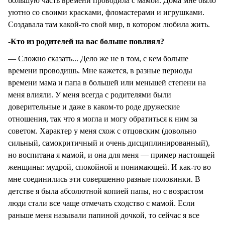
большую часть времени проводила с мамой. Дома мне было
уютно со своими красками, фломастерами и игрушками.
Создавала там какой-то свой мир, в котором любила жить.
-
Кто из родителей на вас больше повлиял?
— Сложно сказать... Дело же не в том, с кем больше
времени проводишь. Мне кажется, в разные периоды
времени мама и папа в большей или меньшей степени на
меня влияли. У меня всегда с родителями были
доверительные и даже в каком-то роде дружеские
отношения, так что я могла и могу обратиться к ним за
советом. Характер у меня схож с отцовским (довольно
сильный, самокритичный и очень дисциплинированный),
но воспитана я мамой, и она для меня — пример настоящей
женщины: мудрой, спокойной и понимающей. И как-то во
мне соединились эти совершенно разные половинки. В
детстве я была абсолютной копией папы, но с возрастом
люди стали все чаще отмечать сходство с мамой. Если
раньше меня называли папиной дочкой, то сейчас я все