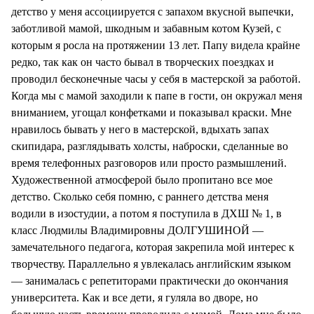
детство у меня ассоциируется с запахом вкусной выпечки,
заботливой мамой, шкодным и забавным котом Кузей, с
которым я росла на протяжении 13 лет. Папу видела крайне
редко, так как он часто бывал в творческих поездках и
проводил бесконечные часы у себя в мастерской за работой.
Когда мы с мамой заходили к папе в гости, он окружал меня
вниманием, угощал конфетками и показывал краски. Мне
нравилось бывать у него в мастерской, вдыхать запах
скипидара, разглядывать холсты, наброски, сделанные во
время телефонных разговоров или просто размышлений.
Художественной атмосферой было пропитано все мое
детство. Сколько себя помню, с раннего детства меня
водили в изостудии, а потом я поступила в ДХШ № 1, в
класс Людмилы Владимировны ДОЛГУШИНОЙ —
замечательного педагога, которая закрепила мой интерес к
творчеству. Параллельно я увлекалась английским языком
— занималась с репетиторами практически до окончания
университета. Как и все дети, я гуляла во дворе, но