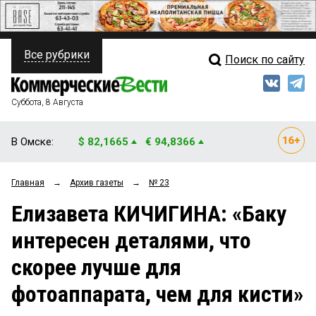
Все рубрики
Поиск по сайту
ПОЛИТИКА
Свежий выпуск
Медиа
ФИНАНСЫ
Суббота, 8 Августа
Кто есть кто
НЕДВИЖИМОСТЬ
В Омске:
$ 82,1665
€ 94,8366
Интервью
БИЗНЕС
Главная
→
Архив газеты
→
№ 23
Мнения
ОБЩЕСТВО
Елизавета КИЧИГИНА: «Баку
Рейтинги
ЗАКОН
интересен деталями, что
Блоги
НОВОСТИ КОМПАНИЙ
скорее лучше для
Архив
ПРОИСШЕСТВИЯ
фотоаппарата, чем для кисти»