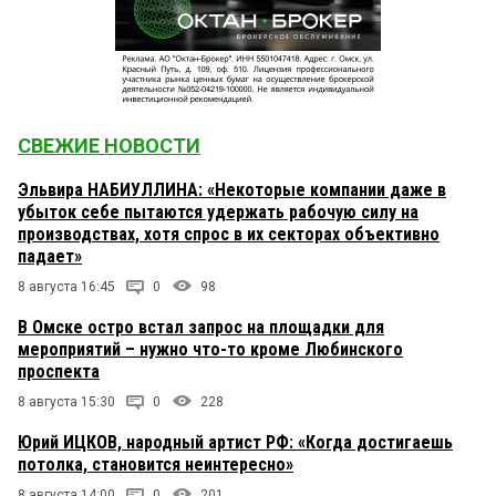
СВЕЖИЕ НОВОСТИ
Эльвира НАБИУЛЛИНА: «Некоторые компании даже в
убыток себе пытаются удержать рабочую силу на
производствах, хотя спрос в их секторах объективно
падает»
8 августа 16:45
0
98
В Омске остро встал запрос на площадки для
мероприятий – нужно что-то кроме Любинского
проспекта
8 августа 15:30
0
228
Юрий ИЦКОВ, народный артист РФ: «Когда достигаешь
потолка, становится неинтересно»
8 августа 14:00
0
201