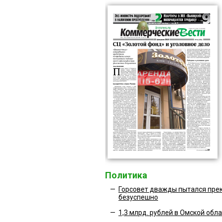
Политика
—
Горсовет дважды пытался пре
безуспешно
—
1,3 млрд. рублей в Омской обла