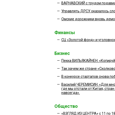
—
ВАРНАВСКИЙ с трудом подавил
—
Управлять ДРСУ оказалось сл
—
Омские дорожники вновь демон
Финансы
—
СЦ «Золотой фонд» и уголовно
Бизнес
—
Пекка ВИЛЬЯКАЙНЕН: «Копируйт
—
Так зачем же стране «Сколков
—
В конкурсе стартапов снова п
—
Василий ЧЕРЕМИСИН: «Для мно
где мы отстали от Китая, стран
навсегда».
Общество
—
«ВЗГЛЯД ИЗ ЦЕНТРА» с 11 по 1