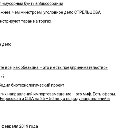
 «мусорный бунт» в Заксобрании
ожнее, чем минстроем: уголовное дело СТРЕЛЬЦОВА
стрируют таран на торгах
е дело
е все, как обезьяна – это и есть предпринимательство»
о»?
обедил биотехнологический проект
гих направлений импортозамещение – это миф. Есть сферы,
 Евросоюза и США на 25 – 50 лет, а по ряду направлений и
8 февраля 2019 года