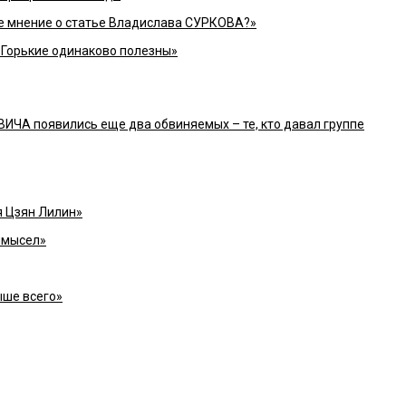
 мнение о статье Владислава СУРКОВА?»
 Горькие одинаково полезны»
ИЧА появились еще два обвиняемых – те, кто давал группе
я Цзян Лилин»
ымысел»
ыше всего»