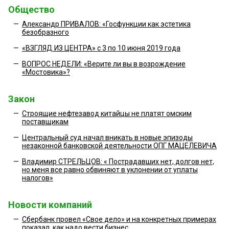
Общество
—
Александр ПРИВАЛОВ: «Госфункции как эстетика
безобразного
—
«ВЗГЛЯД ИЗ ЦЕНТРА» с 3 по 10 июня 2019 года
—
ВОПРОС НЕДЕЛИ: «Верите ли вы в возрождение
«Мостовика»?
Закон
—
Строящие нефтезавод китайцы не платят омским
поставщикам
—
Центральный суд начал вникать в новые эпизоды
незаконной банковской деятельности ОПГ МАЦЕЛЕВИЧА
—
Владимир СТРЕЛЬЦОВ: « Пострадавших нет, долгов нет,
но меня все равно обвиняют в уклонении от уплаты
налогов»
Новости компаний
—
Сбербанк провел «Свое дело» и на конкретных примерах
показал, как надо вести бизнес