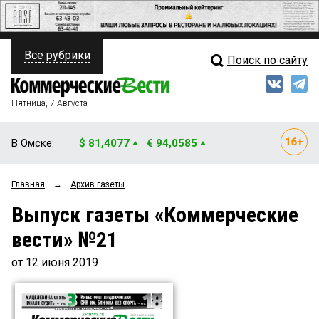
Все рубрики
Поиск по сайту
ПОЛИТИКА
Свежий выпуск
Медиа
ФИНАНСЫ
Пятница, 7 Августа
Кто есть кто
НЕДВИЖИМОСТЬ
В Омске:
$ 81,4077
€ 94,0585
Интервью
БИЗНЕС
Главная
→
Архив газеты
Мнения
ОБЩЕСТВО
Выпуск газеты «Коммерческие
Рейтинги
ЗАКОН
вести» №21
Блоги
НОВОСТИ КОМПАНИЙ
от 12 июня 2019
Архив
ПРОИСШЕСТВИЯ
СТИЛЬ ЖИЗНИ