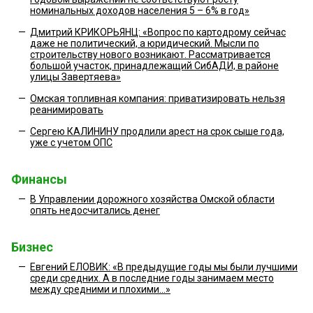
номинальных доходов населения 5 – 6% в год»
—
Дмитрий КРИКОРЬЯНЦ: «Вопрос по картодрому сейчас
даже не политический, а юридический. Мысли по
строительству нового возникают. Рассматривается
большой участок, принадлежащий СибАДИ, в районе
улицы Завертяева»
—
Омская топливная компания: приватизировать нельзя
реанимировать
—
Сергею КАЛИНИНУ продлили арест на срок сыше года,
уже с учетом ОПС
Финансы
—
В Управлении дорожного хозяйства Омской области
опять недосчитались денег
Бизнес
—
Евгений ЕЛОВИК: «В предыдущие годы мы были лучшими
среди средних. А в последние годы занимаем место
между средними и плохими...»