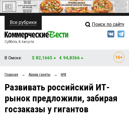
Все рубрики
Поиск по сайту
ПОЛИТИКА
Свежий выпуск
Медиа
ФИНАНСЫ
Суббота, 8 Августа
Кто есть кто
НЕДВИЖИМОСТЬ
В Омске:
$ 82,1665
€ 94,8366
Интервью
БИЗНЕС
Главная
→
Архив газеты
→
№8
Мнения
ОБЩЕСТВО
Развивать российский ИТ-
Рейтинги
ЗАКОН
рынок предложили, забирая
Блоги
НОВОСТИ КОМПАНИЙ
госзаказы у гигантов
Архив
ПРОИСШЕСТВИЯ