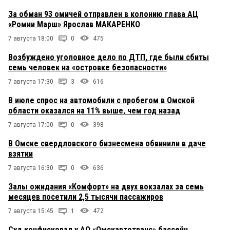
За обман 93 омичей отправлен в колонию глава АЦ
«Ромни Марш» Ярослав МАКАРЕНКО
7 августа 18:00
0
475
Возбуждено уголовное дело по ДТП, где были сбиты
семь человек на «островке безопасности»
7 августа 17:30
3
616
В июле спрос на автомобили с пробегом в Омской
области оказался на 11% выше, чем год назад
7 августа 17:00
0
398
В Омске свердловского бизнесмена обвинили в даче
взятки
7 августа 16:30
0
636
Залы ожидания «Комфорт» на двух вокзалах за семь
месяцев посетили 2,5 тысячи пассажиров
7 августа 15:45
1
472
Суд конфисковал у АО «Омскавтотранс» бассейн