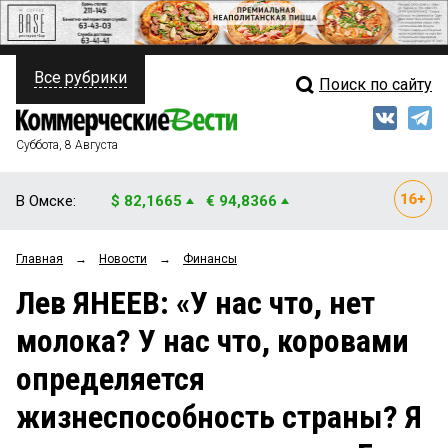
Все рубрики
Поиск по сайту
ПОЛИТИКА
Свежий выпуск
Медиа
ФИНАНСЫ
Суббота, 8 Августа
Кто есть кто
НЕДВИЖИМОСТЬ
В Омске:
$ 82,1665
€ 94,8366
Интервью
БИЗНЕС
Главная
→
Новости
→
Финансы
Мнения
ОБЩЕСТВО
Лев ЯНЕЕВ: «У нас что, нет
Рейтинги
ЗАКОН
молока? У нас что, коровами
Блоги
НОВОСТИ КОМПАНИЙ
определяется
Архив
ПРОИСШЕСТВИЯ
жизнеспособность страны? Я