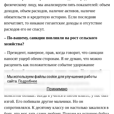
физическому лицу, мы анализируем пять показателей: объем
доходов, объем расходов, наличие активов, наличие
обязательств и кредитную историю. Если последняя
впечатляет, то никакие гигантские доходы и отсутствие
расходов его не спасут.
– По-вашему, санкции повлияли на рост сельского
хозяйства?
– Президент, наверное, прав, когда говорит, что санкции
наносят ущерб обеим сторонам. Я не думаю, что можно
расценить как положительное событие удорожание
зарубежной сельхозтехники, химии, семян. Но с другой
Мы используем файлы cookie для улучшения работы
стороны, возросло потребление отечественной
сайта.
Подробнее
сельхозтехники, начали появляться предприятия,
Принимаю
занимающиеся селекцией. Мне кажется, положительных
моментов больше. Когда я учился в пятом классе, у нас был
изгой. Его побивали другие мальчики. Но он
сопротивлялся. К десятому классу он настолько закалился в
боях, что мог дать сдачи любому. Похоже на историю бойца