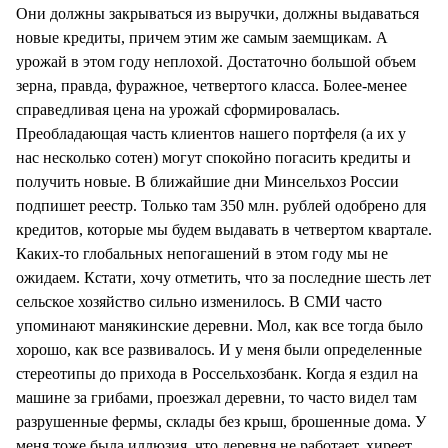
Они должны закрываться из выручки, должны выдаваться
новые кредиты, причем этим же самым заемщикам. А
урожай в этом году неплохой. Достаточно большой объем
зерна, правда, фуражное, четвертого класса. Более-менее
справедливая цена на урожай сформировалась.
Преобладающая часть клиентов нашего портфеля (а их у
нас несколько сотен) могут спокойно погасить кредиты и
получить новые. В ближайшие дни Минсельхоз России
подпишет реестр. Только там 350 млн. рублей одобрено для
кредитов, которые мы будем выдавать в четвертом квартале.
Каких-то глобальных непогашений в этом году мы не
ожидаем. Кстати, хочу отметить, что за последние шесть лет
сельское хозяйство сильно изменилось. В СМИ часто
упоминают манякинские деревни. Мол, как все тогда было
хорошо, как все развивалось. И у меня были определенные
стереотипы до прихода в Россельхозбанк. Когда я ездил на
машине за грибами, проезжал деревни, то часто видел там
разрушенные фермы, склады без крыш, брошенные дома. У
меня тоже была иллюзия, что деревня не работает, хиреет,