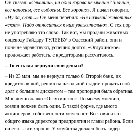
Он сказал:
«Слышишь, ни одна корова не мычит? Значит,
все напоены, все выдоены. Все хорошо»
. Я начал говорить:
«Ну да, скот...»
Он меня перебил:
«Не называй животных
«скот»
.
Надо относиться к ним уважительно»
. С тех пор
не употребляю это слово. Так вот, мы продали животных
овцеводу Гайдару ТУЛЕЕВУ в Одесский район, они и
поныне здравствуют, успешно доятся. «Оглухинское»
продолжает работать, с кредиторами рассчиталось.
– То есть вы вернули свои деньги?
– Из 23 млн. мы не вернули только 6. Второй банк, их
кредитовавший, решил на начальной стадии продать свой
долг с большим дисконтом – там пропорция была обратная.
Мне лично жалко «Оглухинское». По моему мнению,
хозяин должен быть один. В такой форме, где много
акционеров, собственности хозяев нет. Все зависит от
общего языка директора предприятия и главы района. Если
он есть – все хорошо. У хозяйства должен быть лидер.