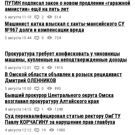
ПУТИН подписал закон о новом продлении «гаражной
амнистии» ещё на пять лет
6 августа 11:10
2
514
Машинист катка взыскал с ханты-мансийского СУ
№967 долги и компенсации вреда
5 августа 15:44
0
724
Прокуратура требует конфисковать у чиновницы
машины, купленные на неподтвержденные доходы
5 августа 12:01
4
1915
В Омской области объявлен в розыск рецидивист
Дмитрий ОЛЕННИКОВ
5 августа 10:00
0
895
Бывший прокурор Центрального округа Омска
возглавил прокуратуру Алтайского края
4 августа 14:15
1
1248
Суд переквалифицировал статью ректору ОмГТУ
Павлу КОРЧАГИНУ за нарушение прав главбуха
4 августа 12:12
19
1980