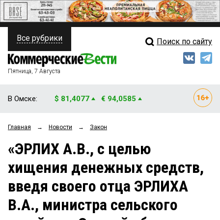
Все рубрики
Поиск по сайту
ПОЛИТИКА
Свежий выпуск
Медиа
ФИНАНСЫ
Пятница, 7 Августа
Кто есть кто
НЕДВИЖИМОСТЬ
В Омске:
$ 81,4077
€ 94,0585
Интервью
БИЗНЕС
Главная
→
Новости
→
Закон
Мнения
ОБЩЕСТВО
«ЭРЛИХ А.В., с целью
Рейтинги
ЗАКОН
хищения денежных средств,
Блоги
НОВОСТИ КОМПАНИЙ
введя своего отца ЭРЛИХА
Архив
ПРОИСШЕСТВИЯ
В.А., министра сельского