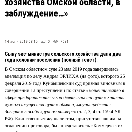
хозяйства Омской области, в
СТИЛЬ ЖИЗНИ
заблуждение…»
14 июля 2019 08:15
0
7681
Сыну экс-министра сельского хозяйства дали два
года колонии-поселения (полный текст).
В Омском областном суде 23 мая 2019 года завершилась
апелляция по делу Андрея ЭРЛИХА (на фото), которого 25
февраля 2019 года Куйбышевский суд признал виновным в
совершении 13 преступлений по статье
«мошенничество в
сфере предпринимательской деятельности путем хищения
чужого имущества путем обмана, злоупотребления
доверием в особо крупном размере»
(ч. 2, 3, 4 ст. 159.4 УК
РФ). Единственным журналистом, присутствовавшим на
оглашении приговора, был представитель «Коммерческих