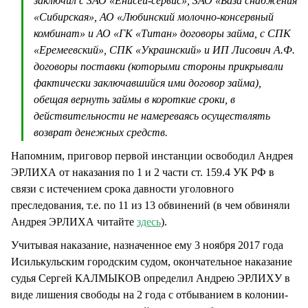
заключил с ЗАО «Енисей-сервис», ЗАО «База снабжения
«Сибирская», АО «Любинский молочно-консервный
комбинат» и АО «ГК «Титан» договоры займа, с СПК
«Еремеевский», СПК «Украинский» и ИП Лисович А.Ф.
договоры поставки (которыми стороны прикрывали
фактически заключавшийся ими договор займа),
обещая вернуть займы в короткие сроки, в
действительности не намереваясь осуществлять
возврат денежных средств.
Напомним, приговор первой инстанции освободил Андрея
ЭРЛИХА от наказания по 1 и 2 части ст. 159.4 УК РФ в
связи с истечением срока давности уголовного
преследования, т.е. по 11 из 13 обвинений (в чем обвиняли
Андрея ЭРЛИХА читайте
здесь
).
Учитывая наказание, назначенное ему 3 ноября 2017 года
Исилькульским городским судом, окончательное наказание
судья Сергей КАЛМЫКОВ определил Андрею ЭРЛИХУ в
виде лишения свободы на 2 года с отбыванием в колонии-