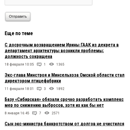
Отправить
Еще по теме
С досрочным возвращением Ирины ГААК из декрета в
департамент архитектуры возникли проблемы:
должность сокращена
18 февраля 10:05
1
1365
Экс-глава Минстроя и Минсельхоза Омской области стал
директором птицефабрики
11 февраля 18:01
3
1892
Базу «Сибирская» обязали срочно разработать комплекс
мер по снижению выбросов, хотя их как бы нет
8 января 16:45
7
2571
Сын экс-министра банкротством от долгов не очистился